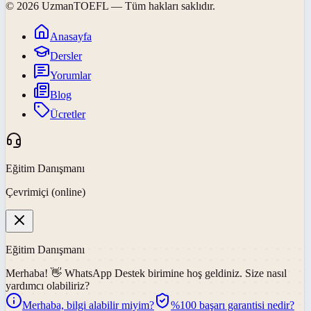
©
2026
UzmanTOEFL
— Tüm hakları saklıdır.
Anasayfa
Dersler
Yorumlar
Blog
Ücretler
Eğitim Danışmanı
Çevrimiçi (online)
Eğitim Danışmanı
Merhaba! 👋
WhatsApp Destek
birimine hoş geldiniz. Size nasıl
yardımcı olabiliriz?
Merhaba, bilgi alabilir miyim?
%100 başarı garantisi nedir?