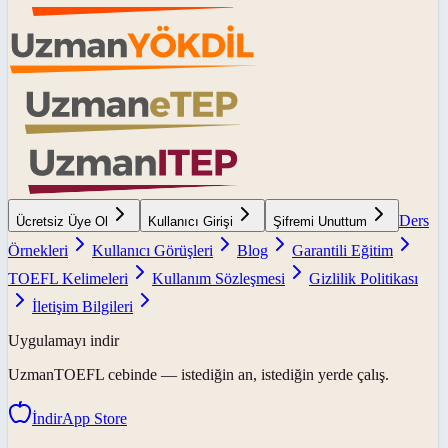
Ders
Ücretsiz Üye Ol
Kullanıcı Girişi
Şifremi Unuttum
Örnekleri
Kullanıcı Görüşleri
Blog
Garantili Eğitim
TOEFL Kelimeleri
Kullanım Sözleşmesi
Gizlilik Politikası
İletişim Bilgileri
Uygulamayı indir
UzmanTOEFL
cebinde — istediğin an, istediğin yerde çalış.
İndir
App Store