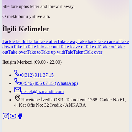
She
tore up
his letter and threw it away.
O mektubunu
yırttı
ve attı.
İlgili Kelimeler
Tackle
Tactful
Tailor
Take after
Take away
Take back
Take care of
Take
down
Take in
Take into account
Take leave of
Take off
Take on
Take
out
Take over
Take to
Take up with
Tale
Talent
Talk over
İletişim Merkezi (09.00 - 22.00)
0(312) 911 37 15
0(546) 855 07 15
(WhatsApp)
destek@uzmandil.com
Hacettepe İvedik OSB. Teknokenti 1368. Cadde No.61,
4. Kat Ofis No: 32 İvedik / ANKARA