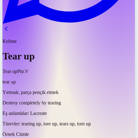
Kelime
Tear up
Tear up
Phr.V
teər ʌp
Yırtmak, parça pençik etmek
Destroy completely by tearing
Eş anlamlılar:
Lacerate
Türevler:
tearing up, tore up, tears up, torn up
Örnek Cümle