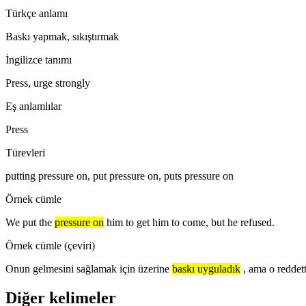
Türkçe anlamı
Baskı yapmak, sıkıştırmak
İngilizce tanımı
Press, urge strongly
Eş anlamlılar
Press
Türevleri
putting pressure on, put pressure on, puts pressure on
Örnek cümle
We put the
pressure on
him to get him to come, but he refused.
Örnek cümle (çeviri)
Onun gelmesini sağlamak için üzerine
baskı uyguladık
, ama o reddett
Diğer kelimeler