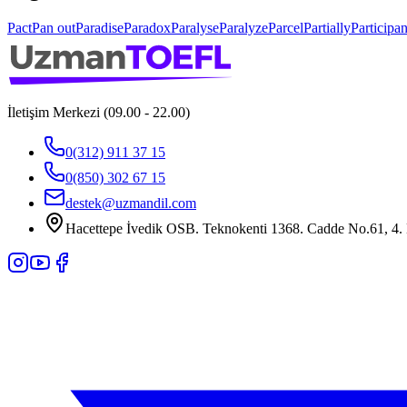
Pact
Pan out
Paradise
Paradox
Paralyse
Paralyze
Parcel
Partially
Participan
İletişim Merkezi (09.00 - 22.00)
0(312) 911 37 15
0(850) 302 67 15
destek@uzmandil.com
Hacettepe İvedik OSB. Teknokenti 1368. Cadde No.61, 4