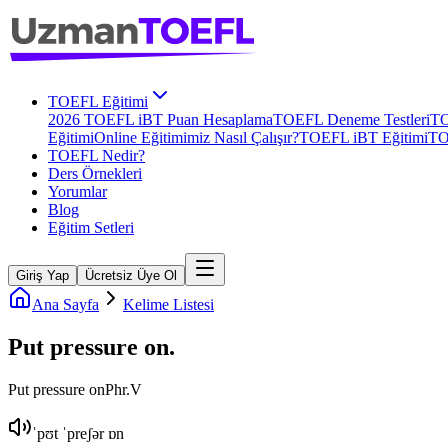
TOEFL Eğitimi
2026 TOEFL iBT Puan Hesaplama
TOEFL Deneme Testleri
TO
Eğitimi
Online Eğitimimiz Nasıl Çalışır?
TOEFL iBT Eğitimi
TO
TOEFL Nedir?
Ders Örnekleri
Yorumlar
Blog
Eğitim Setleri
Giriş Yap
Ücretsiz Üye Ol
Ana Sayfa
Kelime Listesi
Put pressure on
.
Put pressure on
Phr.V
ˈpʊt ˈpreʃər ɒn