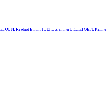
mi
TOEFL Reading Eğitimi
TOEFL Grammer Eğitimi
TOEFL Kelime