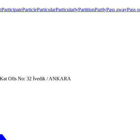
t
Participate
Particle
Particular
Particularly
Partition
Partly
Pass away
Pass o
. Kat Ofis No: 32 İvedik / ANKARA