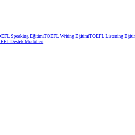
EFL Speaking Eğitimi
TOEFL Writing Eğitimi
TOEFL Listening Eğiti
EFL Destek Modülleri