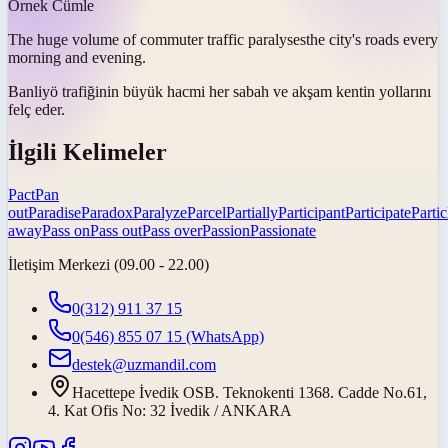
Örnek Cümle
The huge volume of commuter traffic
paralyses
the city's roads every
morning and evening.
Banliyö trafiğinin büyük hacmi her sabah ve akşam kentin yollarını
felç eder
.
İlgili Kelimeler
Pact
Pan
out
Paradise
Paradox
Paralyze
Parcel
Partially
Participant
Participate
Partic
away
Pass on
Pass out
Pass over
Passion
Passionate
İletişim Merkezi (09.00 - 22.00)
0(312) 911 37 15
0(546) 855 07 15
(WhatsApp)
destek@uzmandil.com
Hacettepe İvedik OSB. Teknokenti 1368. Cadde No.61,
4. Kat Ofis No: 32 İvedik / ANKARA