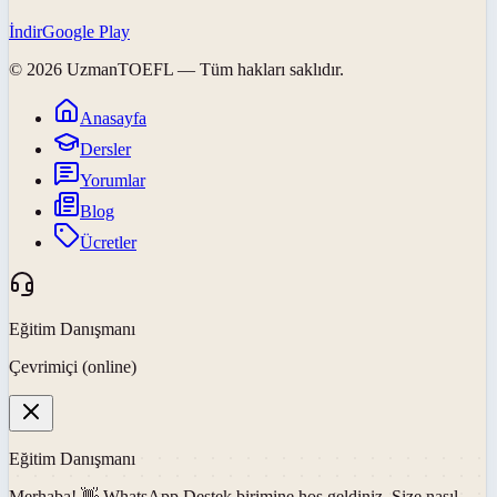
İndir
Google Play
©
2026
UzmanTOEFL
— Tüm hakları saklıdır.
Anasayfa
Dersler
Yorumlar
Blog
Ücretler
Eğitim Danışmanı
Çevrimiçi (online)
Eğitim Danışmanı
Merhaba! 👋
WhatsApp Destek
birimine hoş geldiniz. Size nasıl