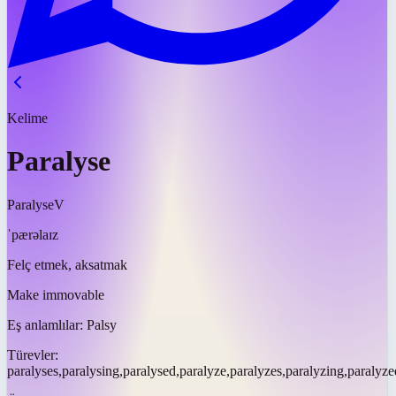
Kelime
Paralyse
Paralyse
V
ˈpærəlaɪz
Felç etmek, aksatmak
Make immovable
Eş anlamlılar:
Palsy
Türevler:
paralyses,paralysing,paralysed,paralyze,paralyzes,paralyzing,paralyze