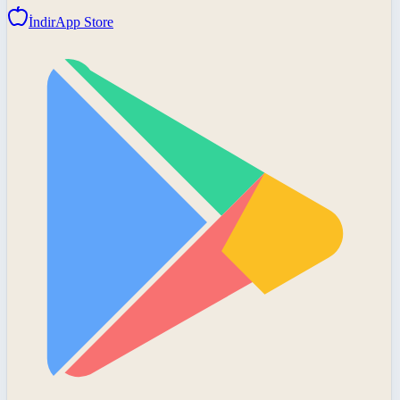
İndir
App Store