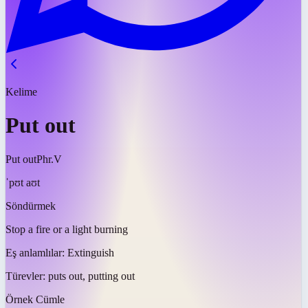
Kelime
Put out
Put out
Phr.V
ˈpʊt aʊt
Söndürmek
Stop a fire or a light burning
Eş anlamlılar:
Extinguish
Türevler:
puts out, putting out
Örnek Cümle