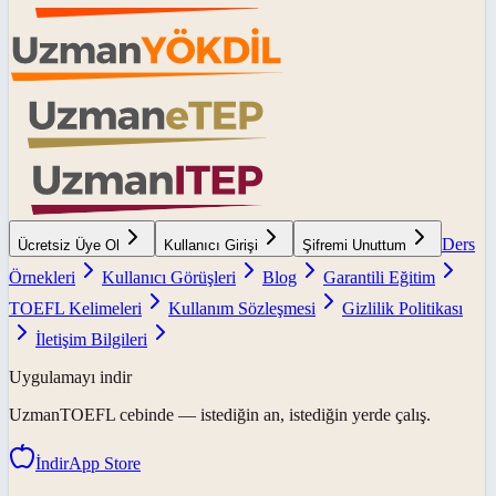
Ders
Ücretsiz Üye Ol
Kullanıcı Girişi
Şifremi Unuttum
Örnekleri
Kullanıcı Görüşleri
Blog
Garantili Eğitim
TOEFL Kelimeleri
Kullanım Sözleşmesi
Gizlilik Politikası
İletişim Bilgileri
Uygulamayı indir
UzmanTOEFL
cebinde — istediğin an, istediğin yerde çalış.
İndir
App Store