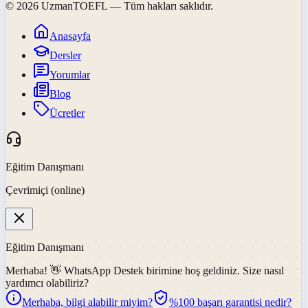
©
2026
UzmanTOEFL
— Tüm hakları saklıdır.
Anasayfa
Dersler
Yorumlar
Blog
Ücretler
Eğitim Danışmanı
Çevrimiçi (online)
Eğitim Danışmanı
Merhaba! 👋
WhatsApp Destek
birimine hoş geldiniz. Size nasıl
yardımcı olabiliriz?
Merhaba, bilgi alabilir miyim?
%100 başarı garantisi nedir?