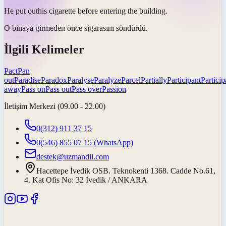
He
put out
his cigarette before entering the building.
O binaya girmeden önce sigarasını
söndürdü
.
İlgili Kelimeler
Pact
Pan
out
Paradise
Paradox
Paralyse
Paralyze
Parcel
Partially
Participant
Particip
away
Pass on
Pass out
Pass over
Passion
İletişim Merkezi (09.00 - 22.00)
0(312) 911 37 15
0(546) 855 07 15
(WhatsApp)
destek@uzmandil.com
Hacettepe İvedik OSB. Teknokenti 1368. Cadde No.61,
4. Kat Ofis No: 32 İvedik / ANKARA