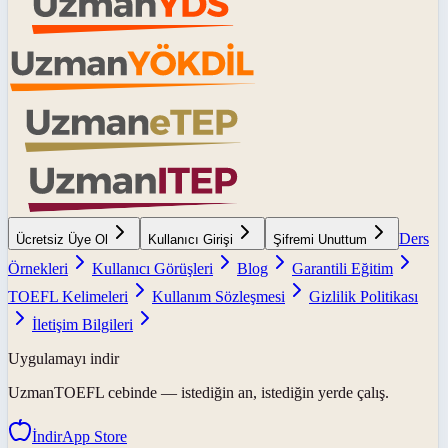
Ders
Ücretsiz Üye Ol
Kullanıcı Girişi
Şifremi Unuttum
Örnekleri
Kullanıcı Görüşleri
Blog
Garantili Eğitim
TOEFL Kelimeleri
Kullanım Sözleşmesi
Gizlilik Politikası
İletişim Bilgileri
Uygulamayı indir
UzmanTOEFL
cebinde — istediğin an, istediğin yerde çalış.
İndir
App Store