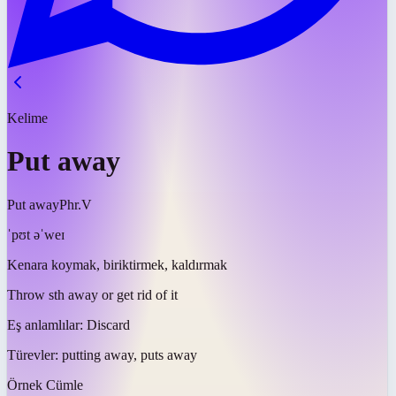
Kelime
Put away
Put away
Phr.V
ˈpʊt əˈweɪ
Kenara koymak, biriktirmek, kaldırmak
Throw sth away or get rid of it
Eş anlamlılar:
Discard
Türevler:
putting away, puts away
Örnek Cümle