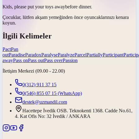
Kids, please
put your toys away
before dinner.
Çocuklar, lütfen akşam yemeğinden önce oyuncaklarınızı
kenara
koyun
.
İlgili Kelimeler
Pact
Pan
out
Paradise
Paradox
Paralyse
Paralyze
Parcel
Partially
Participant
Particip
away
Pass on
Pass out
Pass over
Passion
İletişim Merkezi (09.00 - 22.00)
0(312) 911 37 15
0(546) 855 07 15
(WhatsApp)
destek@uzmandil.com
Hacettepe İvedik OSB. Teknokenti 1368. Cadde No.61,
4. Kat Ofis No: 32 İvedik / ANKARA