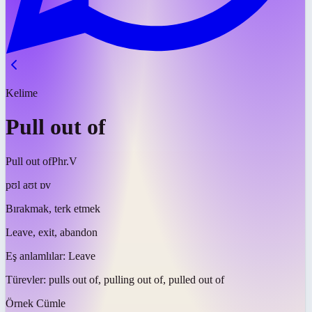
Kelime
Pull out of
Pull out of
Phr.V
pʊl aʊt ɒv
Bırakmak, terk etmek
Leave, exit, abandon
Eş anlamlılar:
Leave
Türevler:
pulls out of, pulling out of, pulled out of
Örnek Cümle