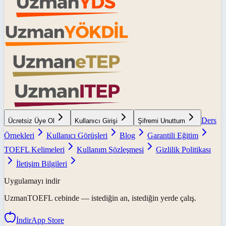
Ders
Ücretsiz Üye Ol
Kullanıcı Girişi
Şifremi Unuttum
Örnekleri
Kullanıcı Görüşleri
Blog
Garantili Eğitim
TOEFL Kelimeleri
Kullanım Sözleşmesi
Gizlilik Politikası
İletişim Bilgileri
Uygulamayı indir
UzmanTOEFL
cebinde — istediğin an, istediğin yerde çalış.
İndir
App Store