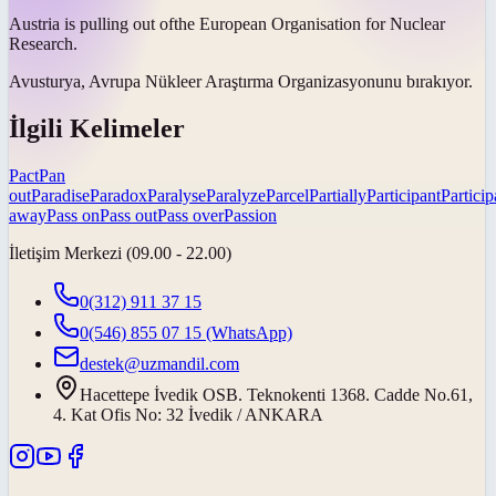
Austria is
pulling out of
the European Organisation for Nuclear
Research.
Avusturya, Avrupa Nükleer Araştırma Organizasyonunu
bırakıyor
.
İlgili Kelimeler
Pact
Pan
out
Paradise
Paradox
Paralyse
Paralyze
Parcel
Partially
Participant
Particip
away
Pass on
Pass out
Pass over
Passion
İletişim Merkezi (09.00 - 22.00)
0(312) 911 37 15
0(546) 855 07 15
(WhatsApp)
destek@uzmandil.com
Hacettepe İvedik OSB. Teknokenti 1368. Cadde No.61,
4. Kat Ofis No: 32 İvedik / ANKARA