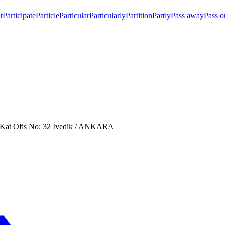
t
Participate
Particle
Particular
Particularly
Partition
Partly
Pass away
Pass o
. Kat Ofis No: 32 İvedik / ANKARA