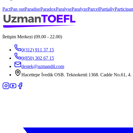
Pact
Pan out
Paradise
Paradox
Paralyse
Paralyze
Parcel
Partially
Participan
İletişim Merkezi (09.00 - 22.00)
0(312) 911 37 15
0(850) 302 67 15
destek@uzmandil.com
Hacettepe İvedik OSB. Teknokenti 1368. Cadde No.61, 4