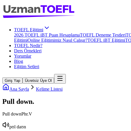
TOEFL Eğitimi
2026 TOEFL iBT Puan Hesaplama
TOEFL Deneme Testleri
TO
Eğitimi
Online Eğitimimiz Nasıl Çalışır?
TOEFL iBT Eğitimi
TO
TOEFL Nedir?
Ders Örnekleri
Yorumlar
Blog
Eğitim Setleri
Giriş Yap
Ücretsiz Üye Ol
Ana Sayfa
Kelime Listesi
Pull down
.
Pull down
Phr.V
pʊl daʊn