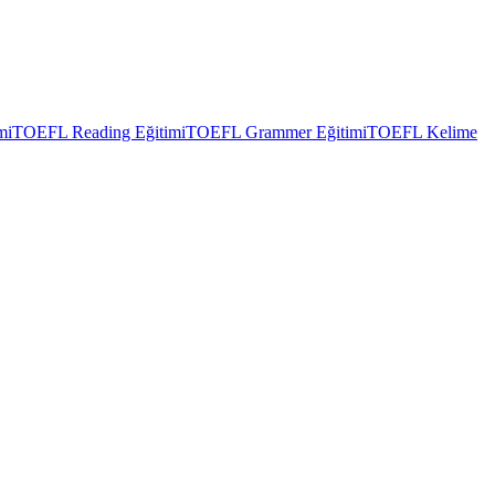
mi
TOEFL Reading Eğitimi
TOEFL Grammer Eğitimi
TOEFL Kelime