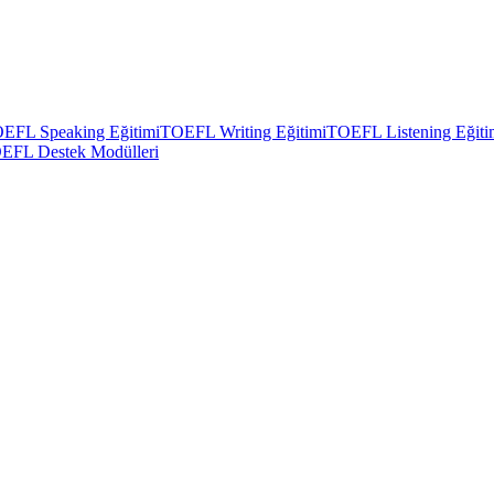
EFL Speaking Eğitimi
TOEFL Writing Eğitimi
TOEFL Listening Eğiti
EFL Destek Modülleri