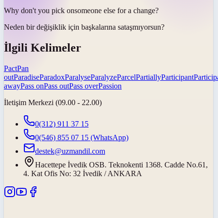
Why don't you
pick on
someone else for a change?
Neden bir değişiklik için başkalarına
sataşmıyorsun
?
İlgili Kelimeler
Pact
Pan
out
Paradise
Paradox
Paralyse
Paralyze
Parcel
Partially
Participant
Particip
away
Pass on
Pass out
Pass over
Passion
İletişim Merkezi (09.00 - 22.00)
0(312) 911 37 15
0(546) 855 07 15
(WhatsApp)
destek@uzmandil.com
Hacettepe İvedik OSB. Teknokenti 1368. Cadde No.61,
4. Kat Ofis No: 32 İvedik / ANKARA