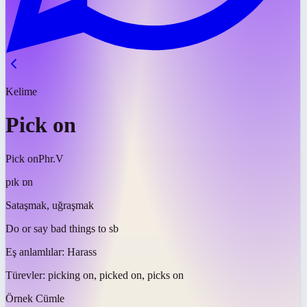
Kelime
Pick on
Pick on
Phr.V
pɪk ɒn
Sataşmak, uğraşmak
Do or say bad things to sb
Eş anlamlılar:
Harass
Türevler:
picking on, picked on, picks on
Örnek Cümle