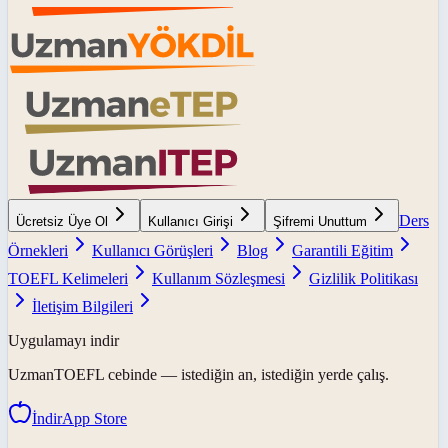
Ders
Ücretsiz Üye Ol
Kullanıcı Girişi
Şifremi Unuttum
Örnekleri
Kullanıcı Görüşleri
Blog
Garantili Eğitim
TOEFL Kelimeleri
Kullanım Sözleşmesi
Gizlilik Politikası
İletişim Bilgileri
Uygulamayı indir
UzmanTOEFL
cebinde — istediğin an, istediğin yerde çalış.
İndir
App Store