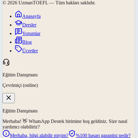
©
2026
UzmanTOEFL
— Tüm hakları saklıdır.
Anasayfa
Dersler
Yorumlar
Blog
Ücretler
Eğitim Danışmanı
Çevrimiçi (online)
Eğitim Danışmanı
Merhaba! 👋
WhatsApp Destek
birimine hoş geldiniz. Size nasıl
yardımcı olabiliriz?
Merhaba, bilgi alabilir miyim?
%100 başarı garantisi nedir?