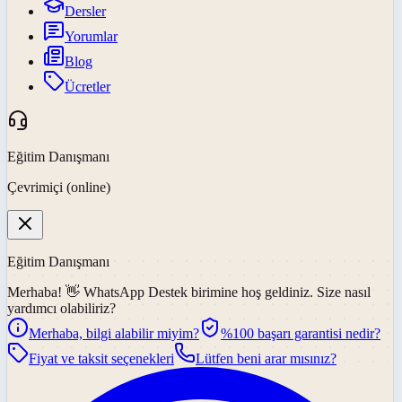
Dersler
Yorumlar
Blog
Ücretler
Eğitim Danışmanı
Çevrimiçi (online)
Eğitim Danışmanı
Merhaba! 👋
WhatsApp Destek
birimine hoş geldiniz. Size nasıl
yardımcı olabiliriz?
Merhaba, bilgi alabilir miyim?
%100 başarı garantisi nedir?
Fiyat ve taksit seçenekleri
Lütfen beni arar mısınız?