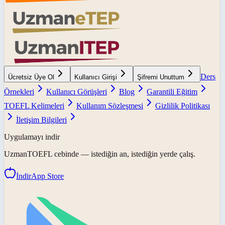
Ders
Ücretsiz Üye Ol
Kullanıcı Girişi
Şifremi Unuttum
Örnekleri
Kullanıcı Görüşleri
Blog
Garantili Eğitim
TOEFL Kelimeleri
Kullanım Sözleşmesi
Gizlilik Politikası
İletişim Bilgileri
Uygulamayı indir
UzmanTOEFL
cebinde — istediğin an, istediğin yerde çalış.
İndir
App Store