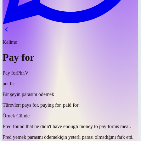
Kelime
Pay for
Pay for
Phr.V
peɪ fɔː
Bir şeyin parasını ödemek
Türevler:
pays for, paying for, paid for
Örnek Cümle
Fred found that he didn't have enough money to
pay for
his meal.
Fred yemek
parasını ödemek
için yeterli parası olmadığını fark etti.