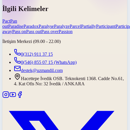
İlgili Kelimeler
Pact
Pan
out
Paradise
Paradox
Paralyse
Paralyze
Parcel
Partially
Participant
Particip
away
Pass on
Pass out
Pass over
Passion
İletişim Merkezi (09.00 - 22.00)
0(312) 911 37 15
0(546) 855 07 15
(WhatsApp)
destek@uzmandil.com
Hacettepe İvedik OSB. Teknokenti 1368. Cadde No.61,
4. Kat Ofis No: 32 İvedik / ANKARA