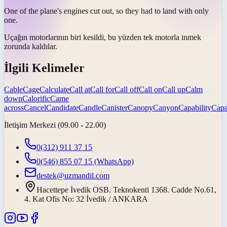
One of the plane's engines
cut out
, so they had to land with only
one.
Uçağın motorlarının biri
kesildi
, bu yüzden tek motorla inmek
zorunda kaldılar.
İlgili Kelimeler
Cable
Cage
Calculate
Call at
Call for
Call off
Call on
Call up
Calm
down
Calorific
Came
across
Cancel
Candidate
Candle
Canister
Canopy
Canyon
Capability
Capa
İletişim Merkezi (09.00 - 22.00)
0(312) 911 37 15
0(546) 855 07 15
(WhatsApp)
destek@uzmandil.com
Hacettepe İvedik OSB. Teknokenti 1368. Cadde No.61,
4. Kat Ofis No: 32 İvedik / ANKARA