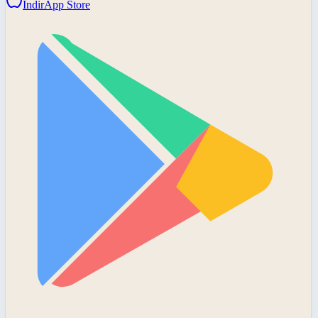
İndir
App Store