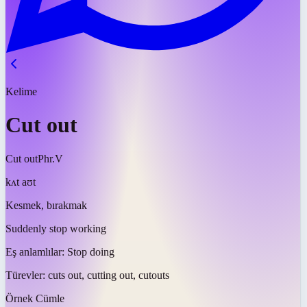
Kelime
Cut out
Cut out
Phr.V
kʌt aʊt
Kesmek, bırakmak
Suddenly stop working
Eş anlamlılar:
Stop doing
Türevler:
cuts out, cutting out, cutouts
Örnek Cümle