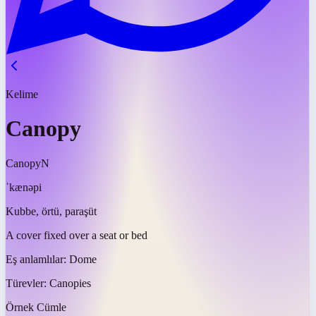
Kelime
Canopy
Canopy
N
ˈkænəpi
Kubbe, örtü, paraşüt
A cover fixed over a seat or bed
Eş anlamlılar:
Dome
Türevler:
Canopies
Örnek Cümle