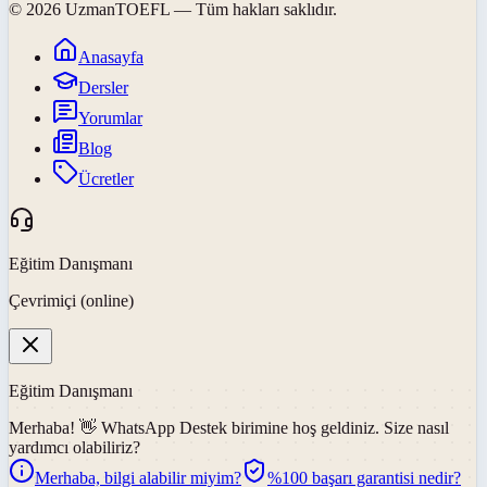
©
2026
UzmanTOEFL
— Tüm hakları saklıdır.
Anasayfa
Dersler
Yorumlar
Blog
Ücretler
Eğitim Danışmanı
Çevrimiçi (online)
Eğitim Danışmanı
Merhaba! 👋
WhatsApp Destek
birimine hoş geldiniz. Size nasıl
yardımcı olabiliriz?
Merhaba, bilgi alabilir miyim?
%100 başarı garantisi nedir?