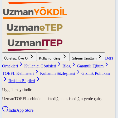
Ders
Ücretsiz Üye Ol
Kullanıcı Girişi
Şifremi Unuttum
Örnekleri
Kullanıcı Görüşleri
Blog
Garantili Eğitim
TOEFL Kelimeleri
Kullanım Sözleşmesi
Gizlilik Politikası
İletişim Bilgileri
Uygulamayı indir
UzmanTOEFL
cebinde — istediğin an, istediğin yerde çalış.
İndir
App Store