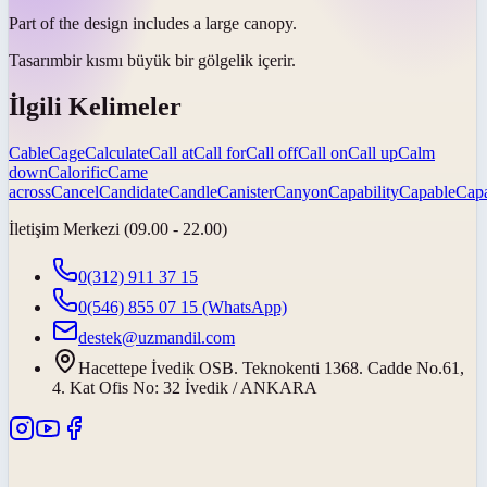
Part of the design includes a large
canopy
.
Tasarım
bir kısmı büyük bir gölgelik içerir.
İlgili Kelimeler
Cable
Cage
Calculate
Call at
Call for
Call off
Call on
Call up
Calm
down
Calorific
Came
across
Cancel
Candidate
Candle
Canister
Canyon
Capability
Capable
Capa
İletişim Merkezi (09.00 - 22.00)
0(312) 911 37 15
0(546) 855 07 15
(WhatsApp)
destek@uzmandil.com
Hacettepe İvedik OSB. Teknokenti 1368. Cadde No.61,
4. Kat Ofis No: 32 İvedik / ANKARA