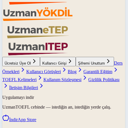
Ders
Ücretsiz Üye Ol
Kullanıcı Girişi
Şifremi Unuttum
Örnekleri
Kullanıcı Görüşleri
Blog
Garantili Eğitim
TOEFL Kelimeleri
Kullanım Sözleşmesi
Gizlilik Politikası
İletişim Bilgileri
Uygulamayı indir
UzmanTOEFL
cebinde — istediğin an, istediğin yerde çalış.
İndir
App Store