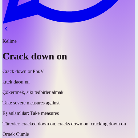
Kelime
Crack down on
Crack down on
Phr.V
kræk daʊn ɒn
Çökertmek, sıkı tedbirler almak
Take severe measures against
Eş anlamlılar:
Take measures
Türevler:
cracked down on, cracks down on, cracking down on
Örnek Cümle