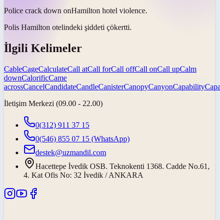
Police
crack down on
Hamilton hotel violence.
Polis Hamilton otelindeki şiddeti
çökertti
.
İlgili Kelimeler
Cable
Cage
Calculate
Call at
Call for
Call off
Call on
Call up
Calm
down
Calorific
Came
across
Cancel
Candidate
Candle
Canister
Canopy
Canyon
Capability
Capa
İletişim Merkezi (09.00 - 22.00)
0(312) 911 37 15
0(546) 855 07 15
(WhatsApp)
destek@uzmandil.com
Hacettepe İvedik OSB. Teknokenti 1368. Cadde No.61,
4. Kat Ofis No: 32 İvedik / ANKARA