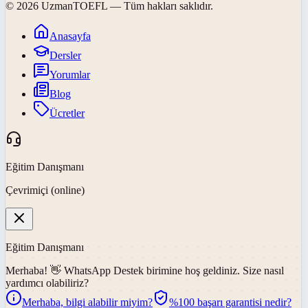
©
2026
UzmanTOEFL
— Tüm hakları saklıdır.
Anasayfa
Dersler
Yorumlar
Blog
Ücretler
Eğitim Danışmanı
Çevrimiçi (online)
Eğitim Danışmanı
Merhaba! 👋
WhatsApp Destek
birimine hoş geldiniz. Size nasıl
yardımcı olabiliriz?
Merhaba, bilgi alabilir miyim?
%100 başarı garantisi nedir?