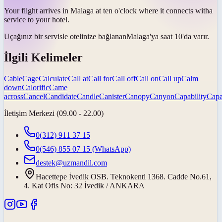
Your flight arrives in Malaga at ten o'clock where it
connects with
a
service to your hotel.
Uçağınız bir servisle otelinize
bağlanan
Malaga'ya saat 10'da varır.
İlgili Kelimeler
Cable
Cage
Calculate
Call at
Call for
Call off
Call on
Call up
Calm
down
Calorific
Came
across
Cancel
Candidate
Candle
Canister
Canopy
Canyon
Capability
Capa
İletişim Merkezi (09.00 - 22.00)
0(312) 911 37 15
0(546) 855 07 15
(WhatsApp)
destek@uzmandil.com
Hacettepe İvedik OSB. Teknokenti 1368. Cadde No.61,
4. Kat Ofis No: 32 İvedik / ANKARA