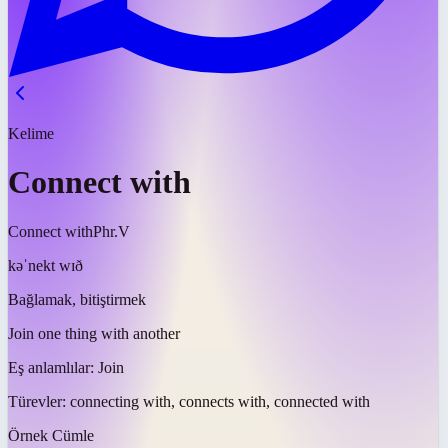
Kelime
Connect with
Connect with
Phr.V
kəˈnekt wɪð
Bağlamak, bitiştirmek
Join one thing with another
Eş anlamlılar:
Join
Türevler:
connecting with, connects with, connected with
Örnek Cümle