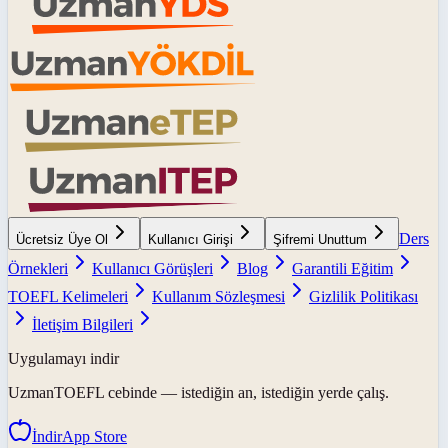
Ders
Ücretsiz Üye Ol
Kullanıcı Girişi
Şifremi Unuttum
Örnekleri
Kullanıcı Görüşleri
Blog
Garantili Eğitim
TOEFL Kelimeleri
Kullanım Sözleşmesi
Gizlilik Politikası
İletişim Bilgileri
Uygulamayı indir
UzmanTOEFL
cebinde — istediğin an, istediğin yerde çalış.
İndir
App Store