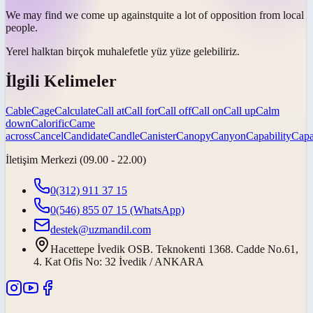
We may find we
come up against
quite a lot of opposition from local
people.
Yerel halktan birçok muhalefetle
yüz yüze gelebiliriz
.
İlgili Kelimeler
Cable
Cage
Calculate
Call at
Call for
Call off
Call on
Call up
Calm
down
Calorific
Came
across
Cancel
Candidate
Candle
Canister
Canopy
Canyon
Capability
Capa
İletişim Merkezi (09.00 - 22.00)
0(312) 911 37 15
0(546) 855 07 15
(WhatsApp)
destek@uzmandil.com
Hacettepe İvedik OSB. Teknokenti 1368. Cadde No.61,
4. Kat Ofis No: 32 İvedik / ANKARA