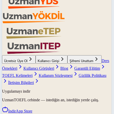
Ders
Ücretsiz Üye Ol
Kullanıcı Girişi
Şifremi Unuttum
Örnekleri
Kullanıcı Görüşleri
Blog
Garantili Eğitim
TOEFL Kelimeleri
Kullanım Sözleşmesi
Gizlilik Politikası
İletişim Bilgileri
Uygulamayı indir
UzmanTOEFL
cebinde — istediğin an, istediğin yerde çalış.
İndir
App Store