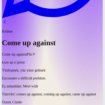
Kelime
Come up against
Come up against
Phr.V
kʌm ʌp əˈɡenst
Yüzleşmek, yüz yüze gelmek
Encounter a difficult problem
Eş anlamlılar:
Meet with
Türevler:
comes up against, coming up against, came up against
Örnek Cümle