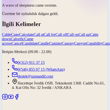
A wave of sleepiness
came over
me.
Üzerime bir uykululuk dalgası
geldi
.
İlgili Kelimeler
Cable
Cage
Calculate
Call at
Call for
Call off
Call on
Call up
Calm
down
Calorific
Came
across
Cancel
Candidate
Candle
Canister
Canopy
Canyon
Capability
Capa
İletişim Merkezi (09.00 - 22.00)
0(312) 911 37 15
0(546) 855 07 15
(WhatsApp)
destek@uzmandil.com
Hacettepe İvedik OSB. Teknokenti 1368. Cadde No.61,
4. Kat Ofis No: 32 İvedik / ANKARA