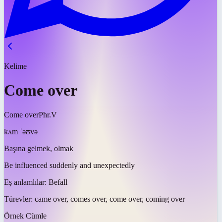
Kelime
Come over
Come over
Phr.V
kʌm ˈəʊvə
Başına gelmek, olmak
Be influenced suddenly and unexpectedly
Eş anlamlılar:
Befall
Türevler:
came over, comes over, come over, coming over
Örnek Cümle