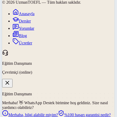
©
2026
UzmanTOEFL
— Tüm hakları saklıdır.
Anasayfa
Dersler
Yorumlar
Blog
Ücretler
Eğitim Danışmanı
Çevrimiçi (online)
Eğitim Danışmanı
Merhaba! 👋
WhatsApp Destek
birimine hoş geldiniz. Size nasıl
yardımcı olabiliriz?
Merhaba, bilgi alabilir miyim?
%100 başarı garantisi nedir?