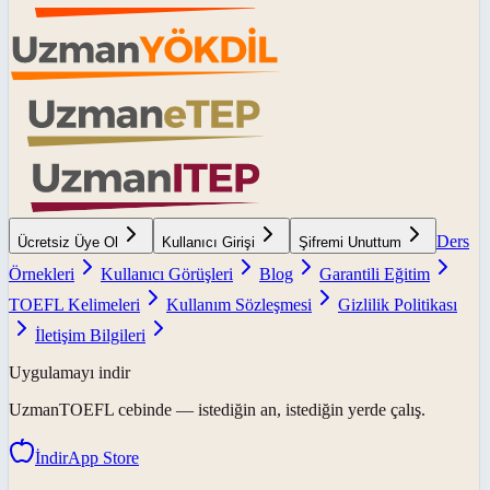
Ders
Ücretsiz Üye Ol
Kullanıcı Girişi
Şifremi Unuttum
Örnekleri
Kullanıcı Görüşleri
Blog
Garantili Eğitim
TOEFL Kelimeleri
Kullanım Sözleşmesi
Gizlilik Politikası
İletişim Bilgileri
Uygulamayı indir
UzmanTOEFL
cebinde — istediğin an, istediğin yerde çalış.
İndir
App Store