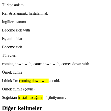
Türkçe anlamı
Rahatsızlanmak, hastalanmak
İngilizce tanımı
Become sick with
Eş anlamlılar
Become sick
Türevleri
coming down with, came down with, comes down with
Örnek cümle
I think I'm
coming down with
a cold.
Örnek cümle (çeviri)
Soğuktan
hastalanacağımı
düşünüyorum.
Diğer kelimeler