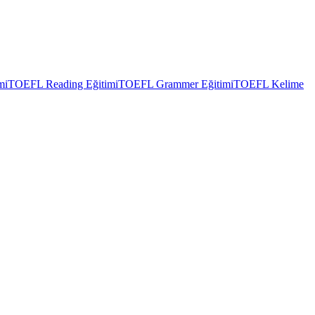
mi
TOEFL Reading Eğitimi
TOEFL Grammer Eğitimi
TOEFL Kelime