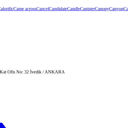
alorific
Came across
Cancel
Candidate
Candle
Canister
Canopy
Canyon
Ca
. Kat Ofis No: 32 İvedik / ANKARA