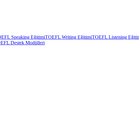
EFL Speaking Eğitimi
TOEFL Writing Eğitimi
TOEFL Listening Eğiti
EFL Destek Modülleri