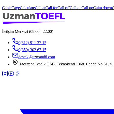
Cable
Cage
Calculate
Call at
Call for
Call off
Call on
Call up
Calm down
C
İletişim Merkezi (09.00 - 22.00)
0(312) 911 37 15
0(850) 302 67 15
destek@uzmandil.com
Hacettepe İvedik OSB. Teknokenti 1368. Cadde No.61, 4