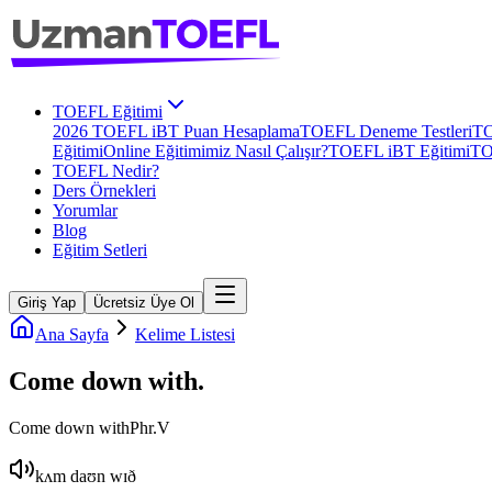
TOEFL Eğitimi
2026 TOEFL iBT Puan Hesaplama
TOEFL Deneme Testleri
TO
Eğitimi
Online Eğitimimiz Nasıl Çalışır?
TOEFL iBT Eğitimi
TO
TOEFL Nedir?
Ders Örnekleri
Yorumlar
Blog
Eğitim Setleri
Giriş Yap
Ücretsiz Üye Ol
Ana Sayfa
Kelime Listesi
Come down with
.
Come down with
Phr.V
kʌm daʊn wɪð