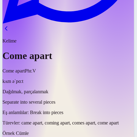
Kelime
Come apart
Come apart
Phr.V
kʌm əˈpɑːt
Dağılmak, parçalanmak
Separate into several pieces
Eş anlamlılar:
Break into pieces
Türevler:
came apart, coming apart, comes apart, come apart
Örnek Cümle