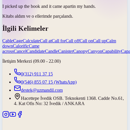
I picked up the book and it
came apart
in my hands.
Kitabı aldım ve o ellerimde
parçalandı
.
İlgili Kelimeler
Cable
Cage
Calculate
Call at
Call for
Call off
Call on
Call up
Calm
down
Calorific
Came
across
Cancel
Candidate
Candle
Canister
Canopy
Canyon
Capability
Capa
İletişim Merkezi (09.00 - 22.00)
0(312) 911 37 15
0(546) 855 07 15
(WhatsApp)
destek@uzmandil.com
Hacettepe İvedik OSB. Teknokenti 1368. Cadde No.61,
4. Kat Ofis No: 32 İvedik / ANKARA