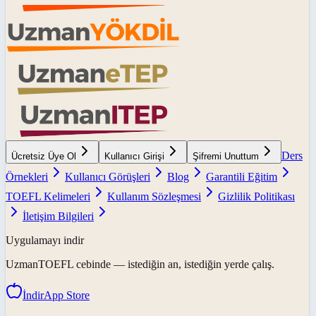
Ders
Ücretsiz Üye Ol
Kullanıcı Girişi
Şifremi Unuttum
Örnekleri
Kullanıcı Görüşleri
Blog
Garantili Eğitim
TOEFL Kelimeleri
Kullanım Sözleşmesi
Gizlilik Politikası
İletişim Bilgileri
Uygulamayı indir
UzmanTOEFL
cebinde — istediğin an, istediğin yerde çalış.
İndir
App Store