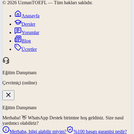
©
2026
UzmanTOEFL
— Tüm hakları saklıdır.
Anasayfa
Dersler
Yorumlar
Blog
Ücretler
Eğitim Danışmanı
Çevrimiçi (online)
Eğitim Danışmanı
Merhaba! 👋
WhatsApp Destek
birimine hoş geldiniz. Size nasıl
yardımcı olabiliriz?
Merhaba, bilgi alabilir miyim?
%100 başarı garantisi nedir?