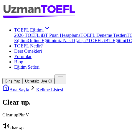
TOEFL Eğitimi
2026 TOEFL iBT Puan Hesaplama
TOEFL Deneme Testleri
TO
Eğitimi
Online Eğitimimiz Nasıl Çalışır?
TOEFL iBT Eğitimi
TO
TOEFL Nedir?
Ders Örnekleri
Yorumlar
Blog
Eğitim Setleri
Giriş Yap
Ücretsiz Üye Ol
Ana Sayfa
Kelime Listesi
Clear up
.
Clear up
Phr.V
klɪər ʌp