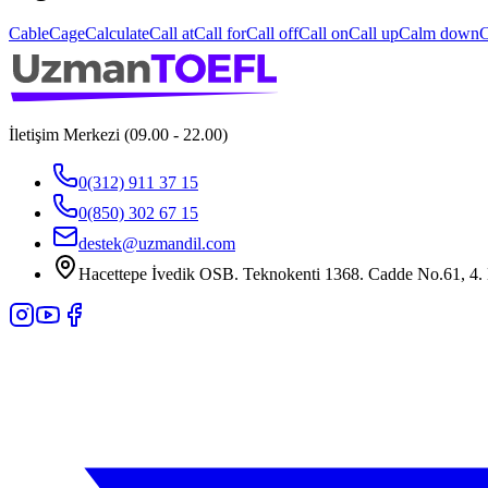
Cable
Cage
Calculate
Call at
Call for
Call off
Call on
Call up
Calm down
C
İletişim Merkezi (09.00 - 22.00)
0(312) 911 37 15
0(850) 302 67 15
destek@uzmandil.com
Hacettepe İvedik OSB. Teknokenti 1368. Cadde No.61, 4