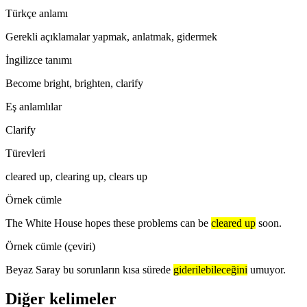
Türkçe anlamı
Gerekli açıklamalar yapmak, anlatmak, gidermek
İngilizce tanımı
Become bright, brighten, clarify
Eş anlamlılar
Clarify
Türevleri
cleared up, clearing up, clears up
Örnek cümle
The White House hopes these problems can be
cleared up
soon.
Örnek cümle (çeviri)
Beyaz Saray bu sorunların kısa sürede
giderilebileceğini
umuyor.
Diğer kelimeler