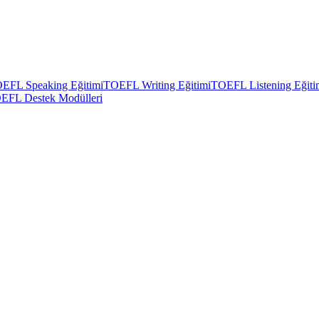
EFL Speaking Eğitimi
TOEFL Writing Eğitimi
TOEFL Listening Eğiti
EFL Destek Modülleri