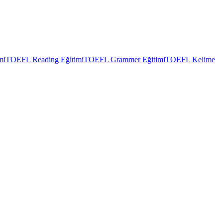
mi
TOEFL Reading Eğitimi
TOEFL Grammer Eğitimi
TOEFL Kelime