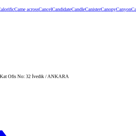
alorific
Came across
Cancel
Candidate
Candle
Canister
Canopy
Canyon
Ca
. Kat Ofis No: 32 İvedik / ANKARA