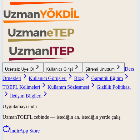
Ders
Ücretsiz Üye Ol
Kullanıcı Girişi
Şifremi Unuttum
Örnekleri
Kullanıcı Görüşleri
Blog
Garantili Eğitim
TOEFL Kelimeleri
Kullanım Sözleşmesi
Gizlilik Politikası
İletişim Bilgileri
Uygulamayı indir
UzmanTOEFL
cebinde — istediğin an, istediğin yerde çalış.
İndir
App Store