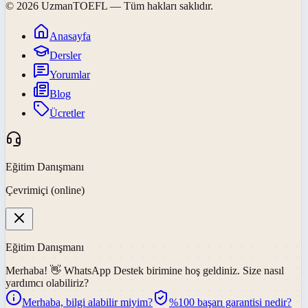
©
2026
UzmanTOEFL
— Tüm hakları saklıdır.
Anasayfa
Dersler
Yorumlar
Blog
Ücretler
Eğitim Danışmanı
Çevrimiçi (online)
Eğitim Danışmanı
Merhaba! 👋
WhatsApp Destek
birimine hoş geldiniz. Size nasıl
yardımcı olabiliriz?
Merhaba, bilgi alabilir miyim?
%100 başarı garantisi nedir?