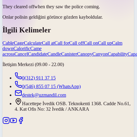
They
cleared off
when they saw the police coming.
Onlar polisin geldiğini görünce
gözden kayboldular
.
İlgili Kelimeler
Cable
Cage
Calculate
Call at
Call for
Call off
Call on
Call up
Calm
down
Calorific
Came
across
Cancel
Candidate
Candle
Canister
Canopy
Canyon
Capability
Capa
İletişim Merkezi (09.00 - 22.00)
0(312) 911 37 15
0(546) 855 07 15
(WhatsApp)
destek@uzmandil.com
Hacettepe İvedik OSB. Teknokenti 1368. Cadde No.61,
4. Kat Ofis No: 32 İvedik / ANKARA