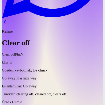
Kelime
Clear off
Clear off
Phr.V
klɪər ɒf
Gözden kaybolmak, toz olmak
Go away in a rude way
Eş anlamlılar:
Go away
Türevler:
clearing off, cleared off, clears off
Örnek Cümle