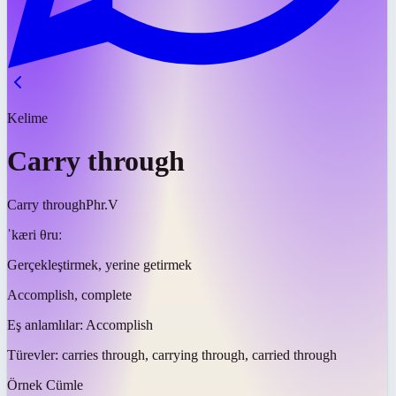
Kelime
Carry through
Carry through
Phr.V
ˈkæri θruː
Gerçekleştirmek, yerine getirmek
Accomplish, complete
Eş anlamlılar:
Accomplish
Türevler:
carries through, carrying through, carried through
Örnek Cümle