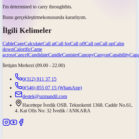
I'm determined to
carry through
this.
Bunu
gerçekleştirme
konusunda kararlıyım.
İlgili Kelimeler
Cable
Cage
Calculate
Call at
Call for
Call off
Call on
Call up
Calm
down
Calorific
Came
across
Cancel
Candidate
Candle
Canister
Canopy
Canyon
Capability
Capa
İletişim Merkezi (09.00 - 22.00)
0(312) 911 37 15
0(546) 855 07 15
(WhatsApp)
destek@uzmandil.com
Hacettepe İvedik OSB. Teknokenti 1368. Cadde No.61,
4. Kat Ofis No: 32 İvedik / ANKARA