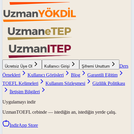
Ders
Ücretsiz Üye Ol
Kullanıcı Girişi
Şifremi Unuttum
Örnekleri
Kullanıcı Görüşleri
Blog
Garantili Eğitim
TOEFL Kelimeleri
Kullanım Sözleşmesi
Gizlilik Politikası
İletişim Bilgileri
Uygulamayı indir
UzmanTOEFL
cebinde — istediğin an, istediğin yerde çalış.
İndir
App Store