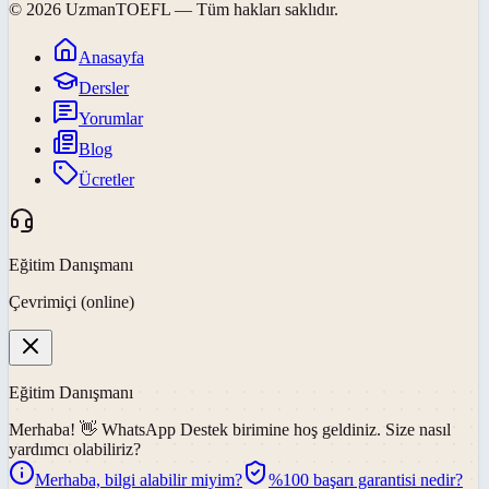
©
2026
UzmanTOEFL
— Tüm hakları saklıdır.
Anasayfa
Dersler
Yorumlar
Blog
Ücretler
Eğitim Danışmanı
Çevrimiçi (online)
Eğitim Danışmanı
Merhaba! 👋
WhatsApp Destek
birimine hoş geldiniz. Size nasıl
yardımcı olabiliriz?
Merhaba, bilgi alabilir miyim?
%100 başarı garantisi nedir?