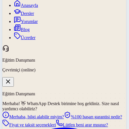
Anasayfa
Dersler
Yorumlar
Blog
Ücretler
Eğitim Danışmanı
Çevrimiçi (online)
Eğitim Danışmanı
Merhaba! 👋
WhatsApp Destek
birimine hoş geldiniz. Size nasıl
yardımcı olabiliriz?
Merhaba, bilgi alabilir miyim?
%100 başarı garantisi nedir?
Fiyat ve taksit seçenekleri
Lütfen beni arar mısınız?