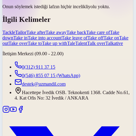
Onun söylemek istediği lafzın hiçbir
incelikli
yolu yoktu.
İlgili Kelimeler
Tackle
Tailor
Take after
Take away
Take back
Take care of
Take
down
Take in
Take into account
Take leave of
Take off
Take on
Take
out
Take over
Take to
Take up with
Tale
Talent
Talk over
Talkative
İletişim Merkezi (09.00 - 22.00)
0(312) 911 37 15
0(546) 855 07 15
(WhatsApp)
destek@uzmandil.com
Hacettepe İvedik OSB. Teknokenti 1368. Cadde No.61,
4. Kat Ofis No: 32 İvedik / ANKARA