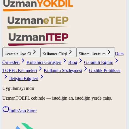
Ders
Ücretsiz Üye Ol
Kullanıcı Girişi
Şifremi Unuttum
Örnekleri
Kullanıcı Görüşleri
Blog
Garantili Eğitim
TOEFL Kelimeleri
Kullanım Sözleşmesi
Gizlilik Politikası
İletişim Bilgileri
Uygulamayı indir
UzmanTOEFL
cebinde — istediğin an, istediğin yerde çalış.
İndir
App Store