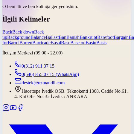
O beni itti ve ben koltuğa
geriye
düştüm.
İlgili Kelimeler
Back
Back down
Back
up
Background
Balance
Ballast
Ban
Banish
Bankrupt
Barefoot
Bargain
Ba
for
Barrel
Barren
Barricade
Basal
Base
Base on
Basin
Basis
İletişim Merkezi (09.00 - 22.00)
0(312) 911 37 15
0(546) 855 07 15
(WhatsApp)
destek@uzmandil.com
Hacettepe İvedik OSB. Teknokenti 1368. Cadde No.61,
4. Kat Ofis No: 32 İvedik / ANKARA