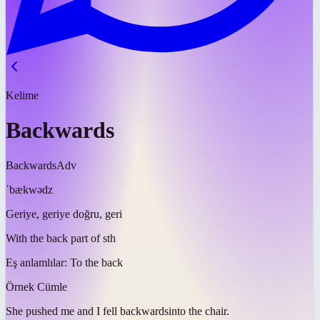
Kelime
Backwards
Backwards
Adv
ˈbækwədz
Geriye, geriye doğru, geri
With the back part of sth
Eş anlamlılar:
To the back
Örnek Cümle
She pushed me and I fell
backwards
into the chair.