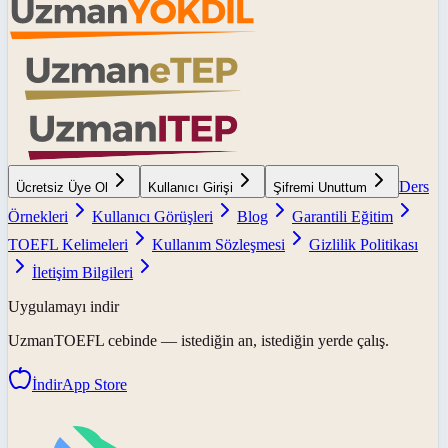
Ders
Ücretsiz Üye Ol
Kullanıcı Girişi
Şifremi Unuttum
Örnekleri
Kullanıcı Görüşleri
Blog
Garantili Eğitim
TOEFL Kelimeleri
Kullanım Sözleşmesi
Gizlilik Politikası
İletişim Bilgileri
Uygulamayı indir
UzmanTOEFL
cebinde — istediğin an, istediğin yerde çalış.
İndir
App Store