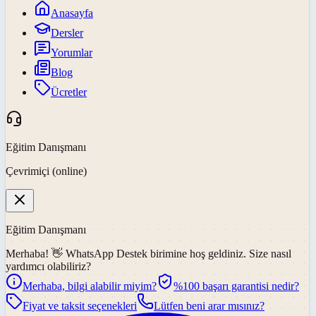
Anasayfa
Dersler
Yorumlar
Blog
Ücretler
Eğitim Danışmanı
Çevrimiçi (online)
Eğitim Danışmanı
Merhaba! 👋
WhatsApp Destek
birimine hoş geldiniz. Size nasıl
yardımcı olabiliriz?
Merhaba, bilgi alabilir miyim?
%100 başarı garantisi nedir?
Fiyat ve taksit seçenekleri
Lütfen beni arar mısınız?