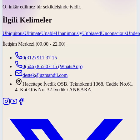
O,
inkâr edilmez bir şekilde
işinde iyidir.
İlgili Kelimeler
Ubiquitous
Ultimate
Unable
Unanimously
Unbiased
Unconscious
Under
İletişim Merkezi (09.00 - 22.00)
0(312) 911 37 15
0(546) 855 07 15
(WhatsApp)
destek@uzmandil.com
Hacettepe İvedik OSB. Teknokenti 1368. Cadde No.61,
4. Kat Ofis No: 32 İvedik / ANKARA