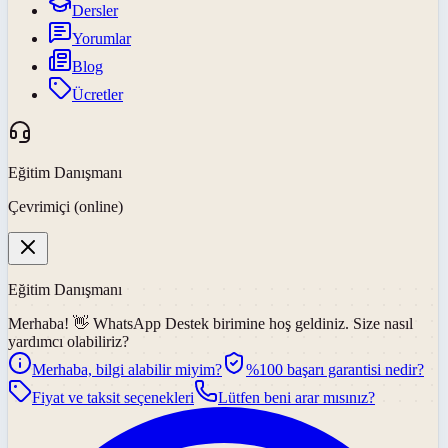
Dersler
Yorumlar
Blog
Ücretler
Eğitim Danışmanı
Çevrimiçi (online)
Eğitim Danışmanı
Merhaba! 👋
WhatsApp Destek
birimine hoş geldiniz. Size nasıl
yardımcı olabiliriz?
Merhaba, bilgi alabilir miyim?
%100 başarı garantisi nedir?
Fiyat ve taksit seçenekleri
Lütfen beni arar mısınız?