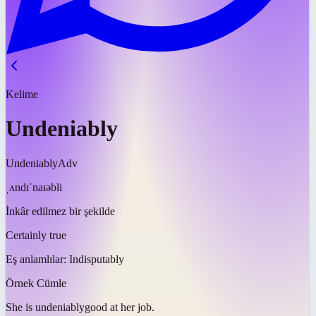
Kelime
Undeniably
Undeniably
Adv
ˌʌndɪˈnaɪəbli
İnkâr edilmez bir şekilde
Certainly true
Eş anlamlılar:
Indisputably
Örnek Cümle
She is
undeniably
good at her job.