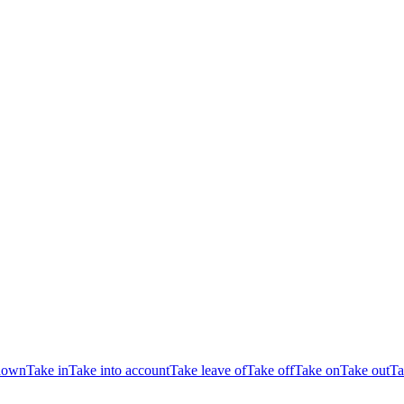
down
Take in
Take into account
Take leave of
Take off
Take on
Take out
Ta