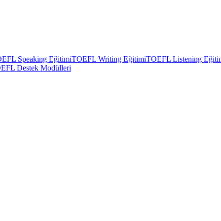
EFL Speaking Eğitimi
TOEFL Writing Eğitimi
TOEFL Listening Eğiti
EFL Destek Modülleri