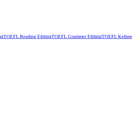
mi
TOEFL Reading Eğitimi
TOEFL Grammer Eğitimi
TOEFL Kelime