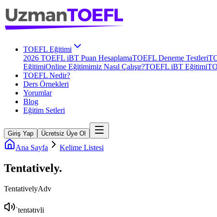
TOEFL Eğitimi
2026 TOEFL iBT Puan Hesaplama
TOEFL Deneme Testleri
TO
Eğitimi
Online Eğitimimiz Nasıl Çalışır?
TOEFL iBT Eğitimi
TO
TOEFL Nedir?
Ders Örnekleri
Yorumlar
Blog
Eğitim Setleri
Giriş Yap
Ücretsiz Üye Ol
Ana Sayfa
Kelime Listesi
Tentatively
.
Tentatively
Adv
ˈtentətɪvli