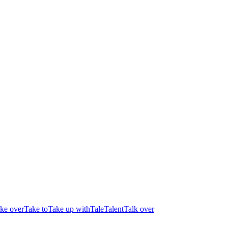
ke over
Take to
Take up with
Tale
Talent
Talk over