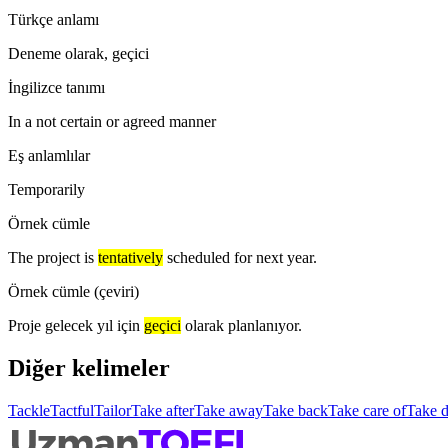
Türkçe anlamı
Deneme olarak, geçici
İngilizce tanımı
In a not certain or agreed manner
Eş anlamlılar
Temporarily
Örnek cümle
The project is
tentatively
scheduled for next year.
Örnek cümle (çeviri)
Proje gelecek yıl için
geçici
olarak planlanıyor.
Diğer kelimeler
Tackle
Tactful
Tailor
Take after
Take away
Take back
Take care of
Take 