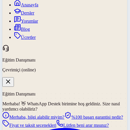
Anasayfa
Dersler
Yorumlar
Blog
Ücretler
Eğitim Danışmanı
Çevrimiçi (online)
Eğitim Danışmanı
Merhaba! 👋
WhatsApp Destek
birimine hoş geldiniz. Size nasıl
yardımcı olabiliriz?
Merhaba, bilgi alabilir miyim?
%100 başarı garantisi nedir?
Fiyat ve taksit seçenekleri
Lütfen beni arar mısınız?