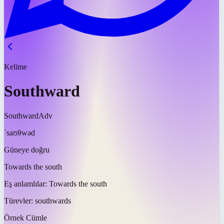
Kelime
Southward
Southward
Adv
ˈsaʊθwəd
Güneye doğru
Towards the south
Eş anlamlılar:
Towards the south
Türevler:
southwards
Örnek Cümle