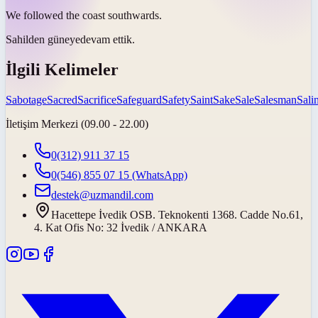
We followed the coast
southwards
.
Sahilden
güneye
devam ettik.
İlgili Kelimeler
Sabotage
Sacred
Sacrifice
Safeguard
Safety
Saint
Sake
Sale
Salesman
Salin
İletişim Merkezi (09.00 - 22.00)
0(312) 911 37 15
0(546) 855 07 15
(WhatsApp)
destek@uzmandil.com
Hacettepe İvedik OSB. Teknokenti 1368. Cadde No.61,
4. Kat Ofis No: 32 İvedik / ANKARA