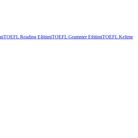
mi
TOEFL Reading Eğitimi
TOEFL Grammer Eğitimi
TOEFL Kelime