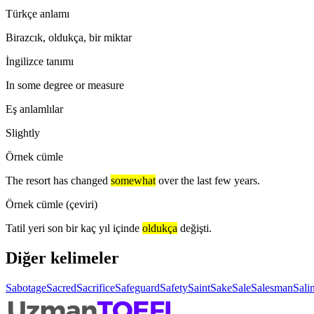
Türkçe anlamı
Birazcık, oldukça, bir miktar
İngilizce tanımı
In some degree or measure
Eş anlamlılar
Slightly
Örnek cümle
The resort has changed
somewhat
over the last few years.
Örnek cümle (çeviri)
Tatil yeri son bir kaç yıl içinde
oldukça
değişti.
Diğer kelimeler
Sabotage
Sacred
Sacrifice
Safeguard
Safety
Saint
Sake
Sale
Salesman
Salin