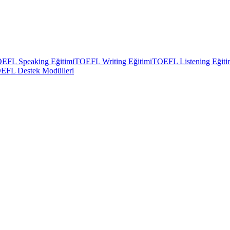
EFL Speaking Eğitimi
TOEFL Writing Eğitimi
TOEFL Listening Eğiti
EFL Destek Modülleri