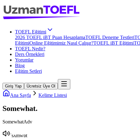
TOEFL Eğitimi
2026 TOEFL iBT Puan Hesaplama
TOEFL Deneme Testleri
TO
Eğitimi
Online Eğitimimiz Nasıl Çalışır?
TOEFL iBT Eğitimi
TO
TOEFL Nedir?
Ders Örnekleri
Yorumlar
Blog
Eğitim Setleri
Giriş Yap
Ücretsiz Üye Ol
Ana Sayfa
Kelime Listesi
Somewhat
.
Somewhat
Adv
ˈsʌmwɒt