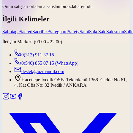
Onun satışları ortalama satıştan
biraz
daha iyi idi.
İlgili Kelimeler
Sabotage
Sacred
Sacrifice
Safeguard
Safety
Saint
Sake
Sale
Salesman
Salin
İletişim Merkezi (09.00 - 22.00)
0(312) 911 37 15
0(546) 855 07 15
(WhatsApp)
destek@uzmandil.com
Hacettepe İvedik OSB. Teknokenti 1368. Cadde No.61,
4. Kat Ofis No: 32 İvedik / ANKARA