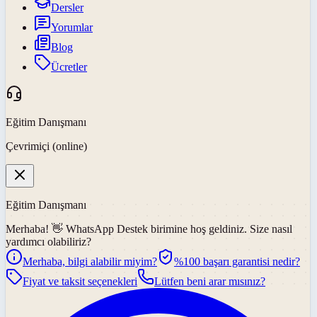
Dersler
Yorumlar
Blog
Ücretler
Eğitim Danışmanı
Çevrimiçi (online)
Eğitim Danışmanı
Merhaba! 👋
WhatsApp Destek
birimine hoş geldiniz. Size nasıl
yardımcı olabiliriz?
Merhaba, bilgi alabilir miyim?
%100 başarı garantisi nedir?
Fiyat ve taksit seçenekleri
Lütfen beni arar mısınız?