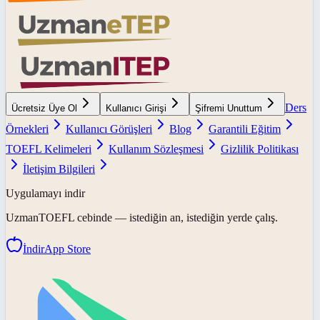
Ders
Ücretsiz Üye Ol
Kullanıcı Girişi
Şifremi Unuttum
Örnekleri
Kullanıcı Görüşleri
Blog
Garantili Eğitim
TOEFL Kelimeleri
Kullanım Sözleşmesi
Gizlilik Politikası
İletişim Bilgileri
Uygulamayı indir
UzmanTOEFL
cebinde — istediğin an, istediğin yerde çalış.
İndir
App Store