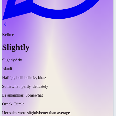
Kelime
Slightly
Slightly
Adv
ˈslaɪtli
Hafifçe, belli belirsiz, biraz
Somewhat, partly, delicately
Eş anlamlılar:
Somewhat
Örnek Cümle
Her sales were
slightly
better than average.