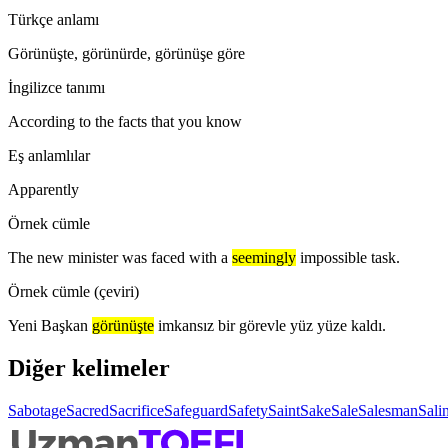
Türkçe anlamı
Görünüşte, görünürde, görünüşe göre
İngilizce tanımı
According to the facts that you know
Eş anlamlılar
Apparently
Örnek cümle
The new minister was faced with a
seemingly
impossible task.
Örnek cümle (çeviri)
Yeni Başkan
görünüşte
imkansız bir görevle yüz yüze kaldı.
Diğer kelimeler
Sabotage
Sacred
Sacrifice
Safeguard
Safety
Saint
Sake
Sale
Salesman
Salin