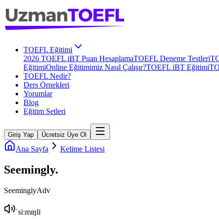
TOEFL Eğitimi
2026 TOEFL iBT Puan Hesaplama
TOEFL Deneme Testleri
TO
Eğitimi
Online Eğitimimiz Nasıl Çalışır?
TOEFL iBT Eğitimi
TO
TOEFL Nedir?
Ders Örnekleri
Yorumlar
Blog
Eğitim Setleri
Giriş Yap
Ücretsiz Üye Ol
Ana Sayfa
Kelime Listesi
Seemingly
.
Seemingly
Adv
ˈsiːmɪŋli