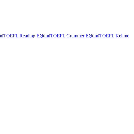
mi
TOEFL Reading Eğitimi
TOEFL Grammer Eğitimi
TOEFL Kelime