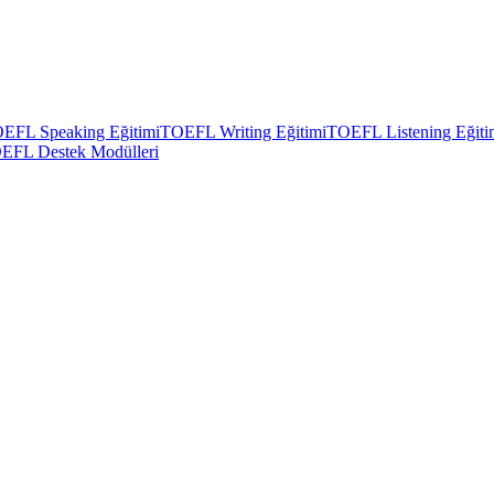
EFL Speaking Eğitimi
TOEFL Writing Eğitimi
TOEFL Listening Eğiti
EFL Destek Modülleri