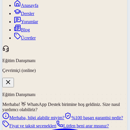
Anasayfa
Dersler
Yorumlar
Blog
Ücretler
Eğitim Danışmanı
Çevrimiçi (online)
Eğitim Danışmanı
Merhaba! 👋
WhatsApp Destek
birimine hoş geldiniz. Size nasıl
yardımcı olabiliriz?
Merhaba, bilgi alabilir miyim?
%100 başarı garantisi nedir?
Fiyat ve taksit seçenekleri
Lütfen beni arar mısınız?