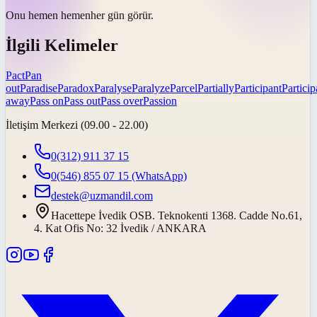
Onu
hemen hemen
her gün görür.
İlgili Kelimeler
Pact
Pan
out
Paradise
Paradox
Paralyse
Paralyze
Parcel
Partially
Participant
Particip
away
Pass on
Pass out
Pass over
Passion
İletişim Merkezi (09.00 - 22.00)
0(312) 911 37 15
0(546) 855 07 15
(WhatsApp)
destek@uzmandil.com
Hacettepe İvedik OSB. Teknokenti 1368. Cadde No.61,
4. Kat Ofis No: 32 İvedik / ANKARA