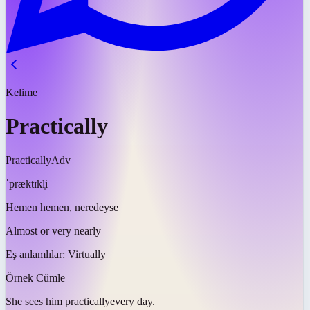
Kelime
Practically
Practically
Adv
ˈpræktɪkl̩i
Hemen hemen, neredeyse
Almost or very nearly
Eş anlamlılar:
Virtually
Örnek Cümle
She sees him
practically
every day.