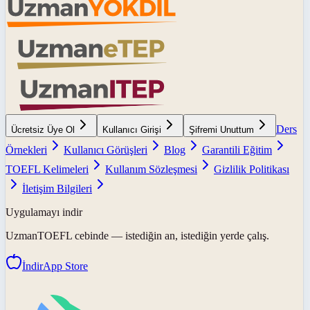
Ders
Ücretsiz Üye Ol
Kullanıcı Girişi
Şifremi Unuttum
Örnekleri
Kullanıcı Görüşleri
Blog
Garantili Eğitim
TOEFL Kelimeleri
Kullanım Sözleşmesi
Gizlilik Politikası
İletişim Bilgileri
Uygulamayı indir
UzmanTOEFL
cebinde — istediğin an, istediğin yerde çalış.
İndir
App Store