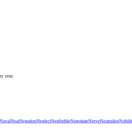
ry year.
Naval
Neat
Negation
Neglect
Negligible
Negotiate
Nerve
Neutralize
Nobili