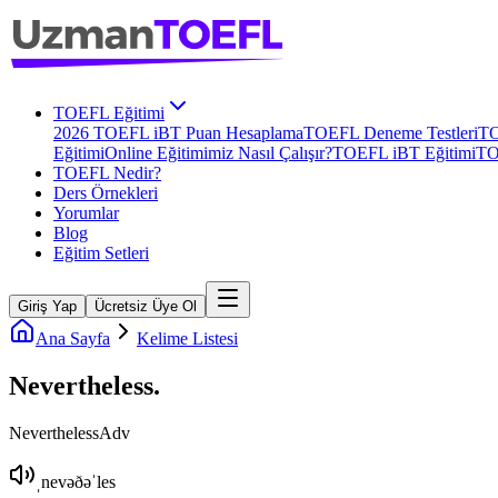
TOEFL Eğitimi
2026 TOEFL iBT Puan Hesaplama
TOEFL Deneme Testleri
TO
Eğitimi
Online Eğitimimiz Nasıl Çalışır?
TOEFL iBT Eğitimi
TO
TOEFL Nedir?
Ders Örnekleri
Yorumlar
Blog
Eğitim Setleri
Giriş Yap
Ücretsiz Üye Ol
Ana Sayfa
Kelime Listesi
Nevertheless
.
Nevertheless
Adv
ˌnevəðəˈles