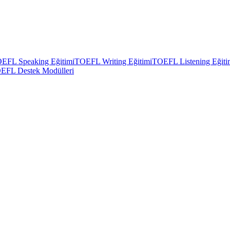
EFL Speaking Eğitimi
TOEFL Writing Eğitimi
TOEFL Listening Eğiti
EFL Destek Modülleri