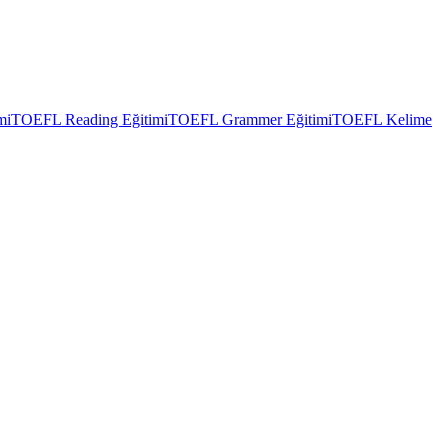
mi
TOEFL Reading Eğitimi
TOEFL Grammer Eğitimi
TOEFL Kelime