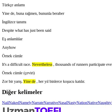
Türkçe anlamı
Yine de, buna rağmen, bununla beraber
İngilizce tanımı
Despite what has just been said
Eş anlamlılar
Anyhow
Örnek cümle
It's a difficult race.
Nevertheless
, thousands of runners participate eve
Örnek cümle (çeviri)
Zor bir yarış.
Yine de
, her yıl binlerce koşucu katılır.
Diğer kelimeler
Nail
Naked
Namely
Narrate
Narrative
Nasal
Nasty
Nation
Native
Naughty