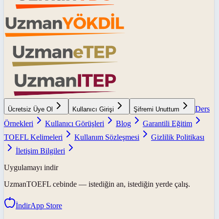
Ders
Ücretsiz Üye Ol
Kullanıcı Girişi
Şifremi Unuttum
Örnekleri
Kullanıcı Görüşleri
Blog
Garantili Eğitim
TOEFL Kelimeleri
Kullanım Sözleşmesi
Gizlilik Politikası
İletişim Bilgileri
Uygulamayı indir
UzmanTOEFL
cebinde — istediğin an, istediğin yerde çalış.
İndir
App Store