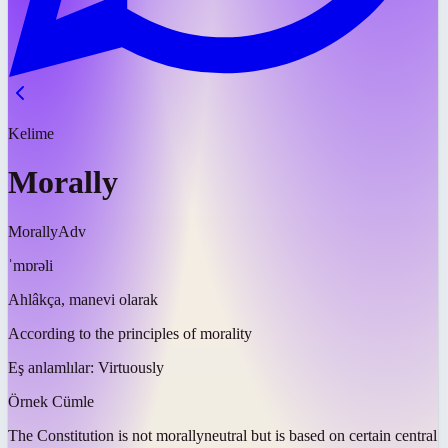
Kelime
Morally
Morally
Adv
ˈmɒrəli
Ahlâkça, manevi olarak
According to the principles of morality
Eş anlamlılar:
Virtuously
Örnek Cümle
The Constitution is not
morally
neutral but is based on certain central