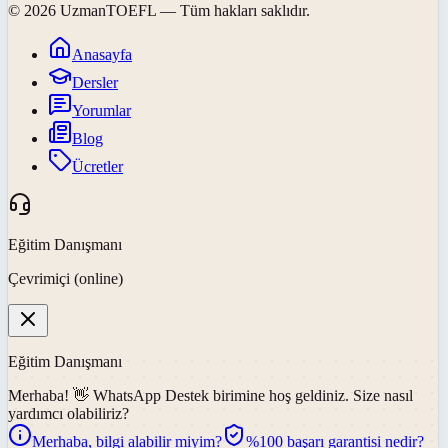
©
2026
UzmanTOEFL
— Tüm hakları saklıdır.
Anasayfa
Dersler
Yorumlar
Blog
Ücretler
Eğitim Danışmanı
Çevrimiçi (online)
Eğitim Danışmanı
Merhaba! 👋
WhatsApp Destek
birimine hoş geldiniz. Size nasıl
yardımcı olabiliriz?
Merhaba, bilgi alabilir miyim?
%100 başarı garantisi nedir?