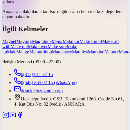
values.
Anayasa
ahlaki
olarak tarafsız değildir ama belli merkezi değerlere
dayanmaktadır.
İlgili Kelimeler
Magnet
Magnify
Magnitude
Major
Make for
Make fun of
Make off
with
Make out
Make over
Make sure
Make
up
Male
Malign
Malnutrition
Mandatory
Manifest
Mankind
Manner
Mano
İletişim Merkezi (09.00 - 22.00)
0(312) 911 37 15
0(546) 855 07 15
(WhatsApp)
destek@uzmandil.com
Hacettepe İvedik OSB. Teknokenti 1368. Cadde No.61,
4. Kat Ofis No: 32 İvedik / ANKARA