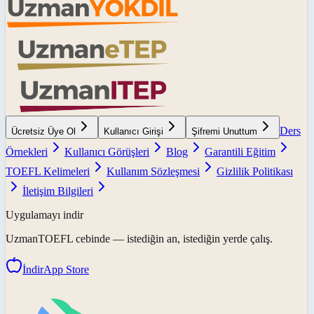
Ders
Ücretsiz Üye Ol
Kullanıcı Girişi
Şifremi Unuttum
Örnekleri
Kullanıcı Görüşleri
Blog
Garantili Eğitim
TOEFL Kelimeleri
Kullanım Sözleşmesi
Gizlilik Politikası
İletişim Bilgileri
Uygulamayı indir
UzmanTOEFL
cebinde — istediğin an, istediğin yerde çalış.
İndir
App Store