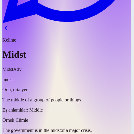
Kelime
Midst
Midst
Adv
mɪdst
Orta, orta yer
The middle of a group of people or things
Eş anlamlılar:
Middle
Örnek Cümle
The government is in the
midst
of a major crisis.