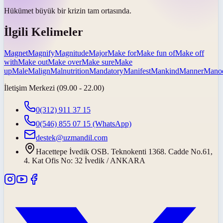
Hükümet büyük bir krizin tam
ortasında
.
İlgili Kelimeler
Magnet
Magnify
Magnitude
Major
Make for
Make fun of
Make off
with
Make out
Make over
Make sure
Make
up
Male
Malign
Malnutrition
Mandatory
Manifest
Mankind
Manner
Mano
İletişim Merkezi (09.00 - 22.00)
0(312) 911 37 15
0(546) 855 07 15
(WhatsApp)
destek@uzmandil.com
Hacettepe İvedik OSB. Teknokenti 1368. Cadde No.61,
4. Kat Ofis No: 32 İvedik / ANKARA