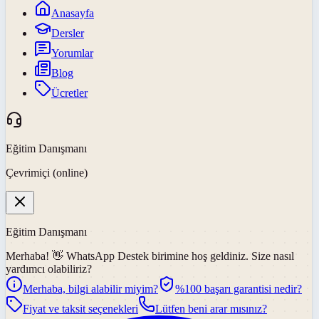
Anasayfa
Dersler
Yorumlar
Blog
Ücretler
Eğitim Danışmanı
Çevrimiçi (online)
Eğitim Danışmanı
Merhaba! 👋
WhatsApp Destek
birimine hoş geldiniz. Size nasıl
yardımcı olabiliriz?
Merhaba, bilgi alabilir miyim?
%100 başarı garantisi nedir?
Fiyat ve taksit seçenekleri
Lütfen beni arar mısınız?