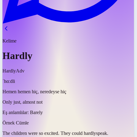
Kelime
Hardly
Hardly
Adv
ˈhɑːdli
Hemen hemen hiç, neredeyse hiç
Only just, almost not
Eş anlamlılar:
Barely
Örnek Cümle
The children were so excited. They could
hardly
speak.