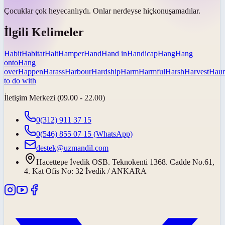
Çocuklar çok heyecanlıydı. Onlar
nerdeyse hiç
konuşamadılar.
İlgili Kelimeler
Habit
Habitat
Halt
Hamper
Hand
Hand in
Handicap
Hang
Hang
onto
Hang
over
Happen
Harass
Harbour
Hardship
Harm
Harmful
Harsh
Harvest
Haun
to do with
İletişim Merkezi (09.00 - 22.00)
0(312) 911 37 15
0(546) 855 07 15
(WhatsApp)
destek@uzmandil.com
Hacettepe İvedik OSB. Teknokenti 1368. Cadde No.61,
4. Kat Ofis No: 32 İvedik / ANKARA