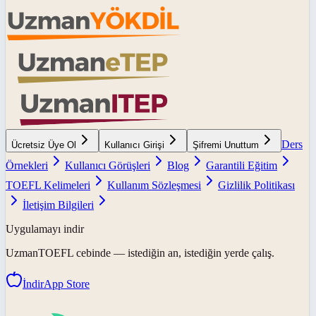
Ders
Ücretsiz Üye Ol
Kullanıcı Girişi
Şifremi Unuttum
Örnekleri
Kullanıcı Görüşleri
Blog
Garantili Eğitim
TOEFL Kelimeleri
Kullanım Sözleşmesi
Gizlilik Politikası
İletişim Bilgileri
Uygulamayı indir
UzmanTOEFL
cebinde — istediğin an, istediğin yerde çalış.
İndir
App Store