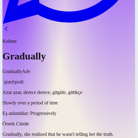
Kelime
Gradually
Gradually
Adv
ˈɡrædʒʊəli
Azar azar, derece derece, gitgide, gittikçe
Slowly over a period of time
Eş anlamlılar:
Progressively
Örnek Cümle
Gradually
, she realized that he wasn't telling her the truth.