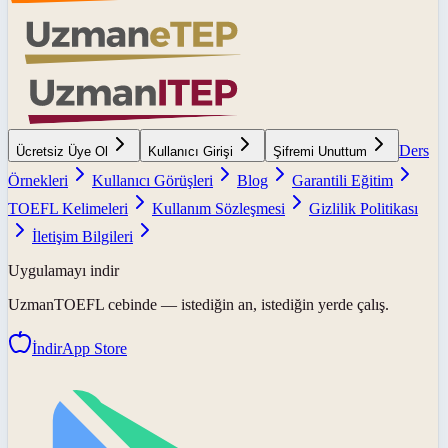
Ders
Ücretsiz Üye Ol
Kullanıcı Girişi
Şifremi Unuttum
Örnekleri
Kullanıcı Görüşleri
Blog
Garantili Eğitim
TOEFL Kelimeleri
Kullanım Sözleşmesi
Gizlilik Politikası
İletişim Bilgileri
Uygulamayı indir
UzmanTOEFL
cebinde — istediğin an, istediğin yerde çalış.
İndir
App Store