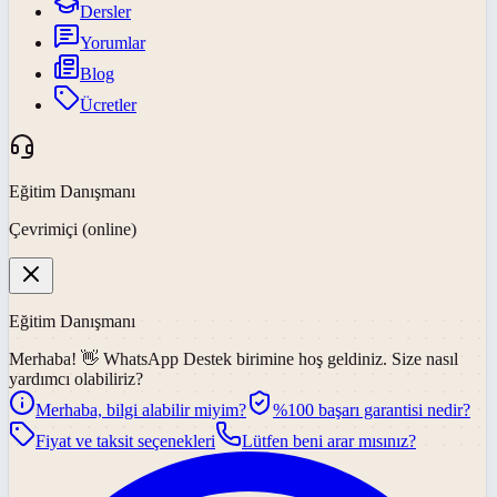
Dersler
Yorumlar
Blog
Ücretler
Eğitim Danışmanı
Çevrimiçi (online)
Eğitim Danışmanı
Merhaba! 👋
WhatsApp Destek
birimine hoş geldiniz. Size nasıl
yardımcı olabiliriz?
Merhaba, bilgi alabilir miyim?
%100 başarı garantisi nedir?
Fiyat ve taksit seçenekleri
Lütfen beni arar mısınız?