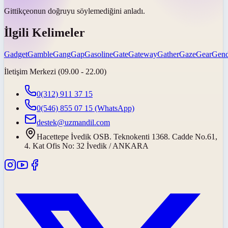
Gittikçe
onun doğruyu söylemediğini anladı.
İlgili Kelimeler
Gadget
Gamble
Gang
Gap
Gasoline
Gate
Gateway
Gather
Gaze
Gear
Gend
İletişim Merkezi (09.00 - 22.00)
0(312) 911 37 15
0(546) 855 07 15
(WhatsApp)
destek@uzmandil.com
Hacettepe İvedik OSB. Teknokenti 1368. Cadde No.61,
4. Kat Ofis No: 32 İvedik / ANKARA