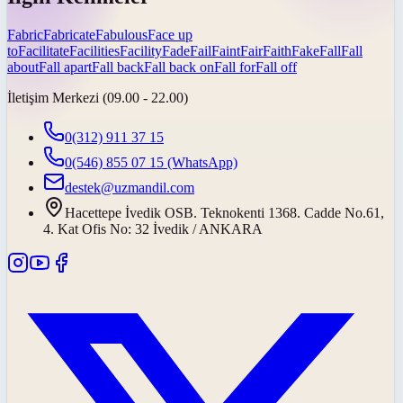
Fabric
Fabricate
Fabulous
Face up
to
Facilitate
Facilities
Facility
Fade
Fail
Faint
Fair
Faith
Fake
Fall
Fall
about
Fall apart
Fall back
Fall back on
Fall for
Fall off
İletişim Merkezi (09.00 - 22.00)
0(312) 911 37 15
0(546) 855 07 15
(WhatsApp)
destek@uzmandil.com
Hacettepe İvedik OSB. Teknokenti 1368. Cadde No.61,
4. Kat Ofis No: 32 İvedik / ANKARA