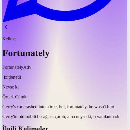
Kelime
Fortunately
Fortunately
Adv
ˈfɔːtʃənətli
Neyse ki
Örnek Cümle
Gerry's car crashed into a tree, but,
fortunately
, he wasn't hurt.
Gerry'in otomobili bir ağaca çarptı, ama
neyse ki
, o yaralanmadı.
İlgili Kelimeler