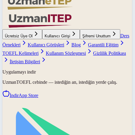
Ders
Ücretsiz Üye Ol
Kullanıcı Girişi
Şifremi Unuttum
Örnekleri
Kullanıcı Görüşleri
Blog
Garantili Eğitim
TOEFL Kelimeleri
Kullanım Sözleşmesi
Gizlilik Politikası
İletişim Bilgileri
Uygulamayı indir
UzmanTOEFL
cebinde — istediğin an, istediğin yerde çalış.
İndir
App Store