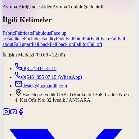
Avrupa Birliği'ne
eskiden
Avrupa Topluluğu denirdi.
İlgili Kelimeler
Fabric
Fabricate
Fabulous
Face up
to
Facilitate
Facilities
Facility
Fade
Fail
Faint
Fair
Faith
Fake
Fall
Fall
about
Fall apart
Fall back
Fall back on
Fall for
Fall off
İletişim Merkezi (09.00 - 22.00)
0(312) 911 37 15
0(546) 855 07 15
(WhatsApp)
destek@uzmandil.com
Hacettepe İvedik OSB. Teknokenti 1368. Cadde No.61,
4. Kat Ofis No: 32 İvedik / ANKARA