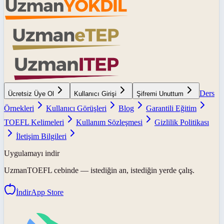
Ders
Ücretsiz Üye Ol
Kullanıcı Girişi
Şifremi Unuttum
Örnekleri
Kullanıcı Görüşleri
Blog
Garantili Eğitim
TOEFL Kelimeleri
Kullanım Sözleşmesi
Gizlilik Politikası
İletişim Bilgileri
Uygulamayı indir
UzmanTOEFL
cebinde — istediğin an, istediğin yerde çalış.
İndir
App Store