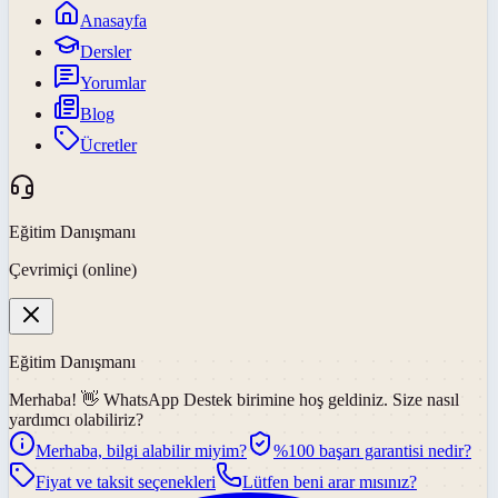
Anasayfa
Dersler
Yorumlar
Blog
Ücretler
Eğitim Danışmanı
Çevrimiçi (online)
Eğitim Danışmanı
Merhaba! 👋
WhatsApp Destek
birimine hoş geldiniz. Size nasıl
yardımcı olabiliriz?
Merhaba, bilgi alabilir miyim?
%100 başarı garantisi nedir?
Fiyat ve taksit seçenekleri
Lütfen beni arar mısınız?