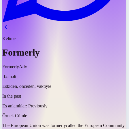
Kelime
Formerly
Formerly
Adv
ˈfɔːməli
Eskiden, önceden, vaktiyle
In the past
Eş anlamlılar:
Previously
Örnek Cümle
The European Union was
formerly
called the European Community.