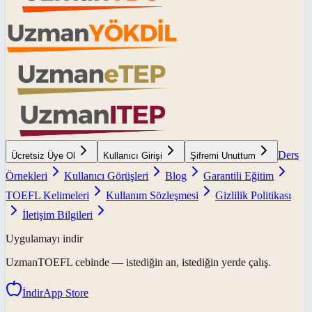
Ders
Ücretsiz Üye Ol
Kullanıcı Girişi
Şifremi Unuttum
Örnekleri
Kullanıcı Görüşleri
Blog
Garantili Eğitim
TOEFL Kelimeleri
Kullanım Sözleşmesi
Gizlilik Politikası
İletişim Bilgileri
Uygulamayı indir
UzmanTOEFL
cebinde — istediğin an, istediğin yerde çalış.
İndir
App Store