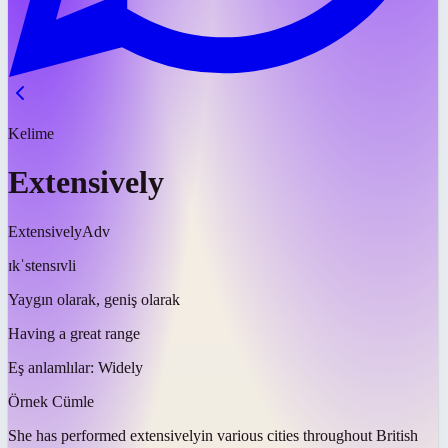
Kelime
Extensively
Extensively
Adv
ɪkˈstensɪvli
Yaygın olarak, geniş olarak
Having a great range
Eş anlamlılar:
Widely
Örnek Cümle
She has performed
extensively
in various cities throughout British