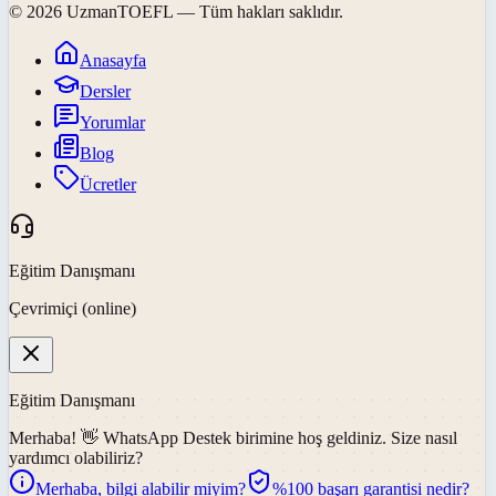
©
2026
UzmanTOEFL
— Tüm hakları saklıdır.
Anasayfa
Dersler
Yorumlar
Blog
Ücretler
Eğitim Danışmanı
Çevrimiçi (online)
Eğitim Danışmanı
Merhaba! 👋
WhatsApp Destek
birimine hoş geldiniz. Size nasıl
yardımcı olabiliriz?
Merhaba, bilgi alabilir miyim?
%100 başarı garantisi nedir?