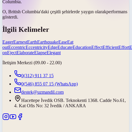
Columbia.
O, British Columbia'daki çeşitli şehirlerde
yaygın olarak
performans
gösterdi.
İlgili Kelimeler
Eager
Earnest
Earth
Earthquake
Ease
Eat
out
Eccentric
Eccentricity
Edge
Educate
Education
Effect
Efficient
Effort
E
on
Eject
Elaborate
Elapse
Elegant
İletişim Merkezi (09.00 - 22.00)
0(312) 911 37 15
0(546) 855 07 15
(WhatsApp)
destek@uzmandil.com
Hacettepe İvedik OSB. Teknokenti 1368. Cadde No.61,
4. Kat Ofis No: 32 İvedik / ANKARA