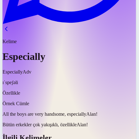
Kelime
Especially
Especially
Adv
ɪˈspeʃəli
Özellikle
Örnek Cümle
All the boys are very handsome,
especially
Alan!
Bütün erkekler çok yakışıklı,
özellikle
Alan!
İlgili Kelimeler