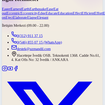
Eager
Earnest
Earth
Earthquake
Ease
Eat
out
Eccentric
Eccentricity
Edge
Educate
Education
Effect
Efficient
Effort
E
on
Eject
Elaborate
Elapse
Elegant
İletişim Merkezi (09.00 - 22.00)
0(312) 911 37 15
0(546) 855 07 15
(WhatsApp)
destek@uzmandil.com
Hacettepe İvedik OSB. Teknokenti 1368. Cadde No.61,
4. Kat Ofis No: 32 İvedik / ANKARA