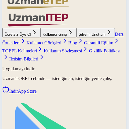
Ders
Ücretsiz Üye Ol
Kullanıcı Girişi
Şifremi Unuttum
Örnekleri
Kullanıcı Görüşleri
Blog
Garantili Eğitim
TOEFL Kelimeleri
Kullanım Sözleşmesi
Gizlilik Politikası
İletişim Bilgileri
Uygulamayı indir
UzmanTOEFL
cebinde — istediğin an, istediğin yerde çalış.
İndir
App Store