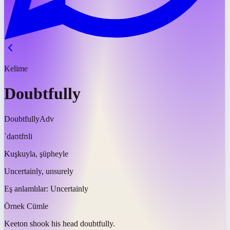
Kelime
Doubtfully
Doubtfully
Adv
ˈdaʊtfʊli
Kuşkuyla, şüpheyle
Uncertainly, unsurely
Eş anlamlılar:
Uncertainly
Örnek Cümle
Keeton shook his head
doubtfully
.