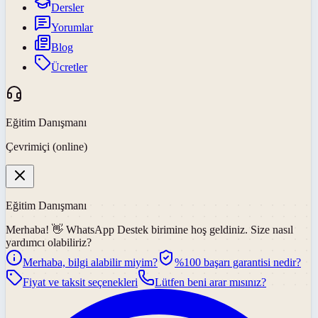
Dersler
Yorumlar
Blog
Ücretler
Eğitim Danışmanı
Çevrimiçi (online)
Eğitim Danışmanı
Merhaba! 👋
WhatsApp Destek
birimine hoş geldiniz. Size nasıl
yardımcı olabiliriz?
Merhaba, bilgi alabilir miyim?
%100 başarı garantisi nedir?
Fiyat ve taksit seçenekleri
Lütfen beni arar mısınız?