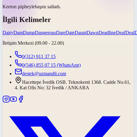
Keeton
şüpheyle
başını salladı.
İlgili Kelimeler
Dairy
Dam
Damp
Dangerous
Dare
Date
Daunt
Dawn
Deadline
Deaf
Deal
İletişim Merkezi (09.00 - 22.00)
0(312) 911 37 15
0(546) 855 07 15
(WhatsApp)
destek@uzmandil.com
Hacettepe İvedik OSB. Teknokenti 1368. Cadde No.61,
4. Kat Ofis No: 32 İvedik / ANKARA