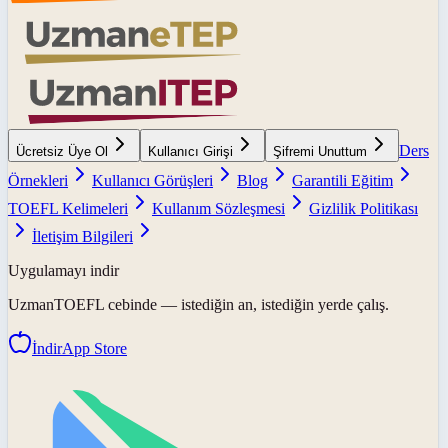
Ders
Ücretsiz Üye Ol
Kullanıcı Girişi
Şifremi Unuttum
Örnekleri
Kullanıcı Görüşleri
Blog
Garantili Eğitim
TOEFL Kelimeleri
Kullanım Sözleşmesi
Gizlilik Politikası
İletişim Bilgileri
Uygulamayı indir
UzmanTOEFL
cebinde — istediğin an, istediğin yerde çalış.
İndir
App Store