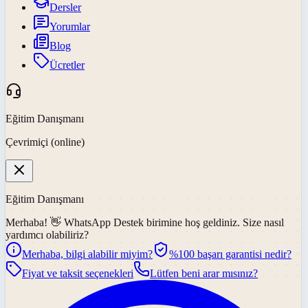
Dersler
Yorumlar
Blog
Ücretler
Eğitim Danışmanı
Çevrimiçi (online)
Eğitim Danışmanı
Merhaba! 👋
WhatsApp Destek
birimine hoş geldiniz. Size nasıl
yardımcı olabiliriz?
Merhaba, bilgi alabilir miyim?
%100 başarı garantisi nedir?
Fiyat ve taksit seçenekleri
Lütfen beni arar mısınız?