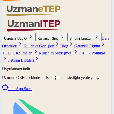
Ders
Ücretsiz Üye Ol
Kullanıcı Girişi
Şifremi Unuttum
Örnekleri
Kullanıcı Görüşleri
Blog
Garantili Eğitim
TOEFL Kelimeleri
Kullanım Sözleşmesi
Gizlilik Politikası
İletişim Bilgileri
Uygulamayı indir
UzmanTOEFL
cebinde — istediğin an, istediğin yerde çalış.
İndir
App Store