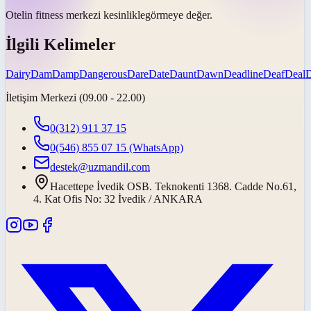
Otelin fitness merkezi
kesinlikle
görmeye değer.
İlgili Kelimeler
Dairy
Dam
Damp
Dangerous
Dare
Date
Daunt
Dawn
Deadline
Deaf
Deal
İletişim Merkezi (09.00 - 22.00)
0(312) 911 37 15
0(546) 855 07 15
(WhatsApp)
destek@uzmandil.com
Hacettepe İvedik OSB. Teknokenti 1368. Cadde No.61,
4. Kat Ofis No: 32 İvedik / ANKARA