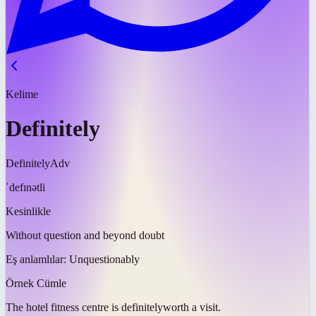
Kelime
Definitely
Definitely
Adv
ˈdefɪnətli
Kesinlikle
Without question and beyond doubt
Eş anlamlılar:
Unquestionably
Örnek Cümle
The hotel fitness centre is
definitely
worth a visit.