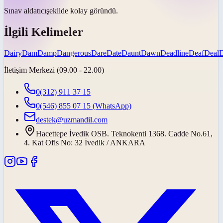
Sınav
aldatıcı
şekilde kolay göründü.
İlgili Kelimeler
Dairy
Dam
Damp
Dangerous
Dare
Date
Daunt
Dawn
Deadline
Deaf
Deal
İletişim Merkezi (09.00 - 22.00)
0(312) 911 37 15
0(546) 855 07 15
(WhatsApp)
destek@uzmandil.com
Hacettepe İvedik OSB. Teknokenti 1368. Cadde No.61,
4. Kat Ofis No: 32 İvedik / ANKARA