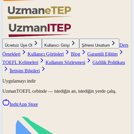
Ders
Ücretsiz Üye Ol
Kullanıcı Girişi
Şifremi Unuttum
Örnekleri
Kullanıcı Görüşleri
Blog
Garantili Eğitim
TOEFL Kelimeleri
Kullanım Sözleşmesi
Gizlilik Politikası
İletişim Bilgileri
Uygulamayı indir
UzmanTOEFL
cebinde — istediğin an, istediğin yerde çalış.
İndir
App Store