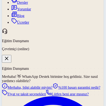
Dersler
Yorumlar
Blog
Ücretler
Eğitim Danışmanı
Çevrimiçi (online)
Eğitim Danışmanı
Merhaba! 👋
WhatsApp Destek
birimine hoş geldiniz. Size nasıl
yardımcı olabiliriz?
Merhaba, bilgi alabilir miyim?
%100 başarı garantisi nedir?
Fiyat ve taksit seçenekleri
Lütfen beni arar mısınız?