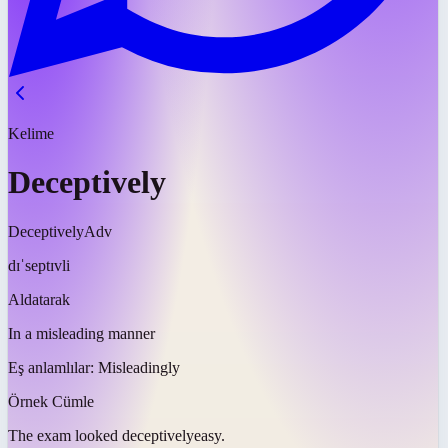
Kelime
Deceptively
Deceptively
Adv
dɪˈseptɪvli
Aldatarak
In a misleading manner
Eş anlamlılar:
Misleadingly
Örnek Cümle
The exam looked
deceptively
easy.