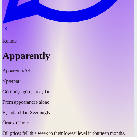
Kelime
Apparently
Apparently
Adv
əˈpærəntli
Görünüşe göre, anlaşılan
From appearances alone
Eş anlamlılar:
Seemingly
Örnek Cümle
Oil prices fell this week to their lowest level in fourteen months,