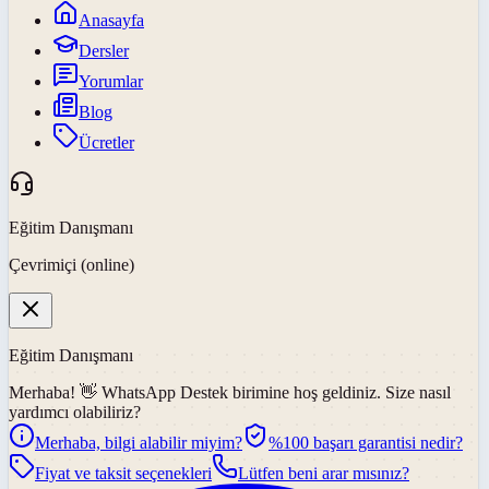
Anasayfa
Dersler
Yorumlar
Blog
Ücretler
Eğitim Danışmanı
Çevrimiçi (online)
Eğitim Danışmanı
Merhaba! 👋
WhatsApp Destek
birimine hoş geldiniz. Size nasıl
yardımcı olabiliriz?
Merhaba, bilgi alabilir miyim?
%100 başarı garantisi nedir?
Fiyat ve taksit seçenekleri
Lütfen beni arar mısınız?