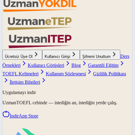
Ders
Ücretsiz Üye Ol
Kullanıcı Girişi
Şifremi Unuttum
Örnekleri
Kullanıcı Görüşleri
Blog
Garantili Eğitim
TOEFL Kelimeleri
Kullanım Sözleşmesi
Gizlilik Politikası
İletişim Bilgileri
Uygulamayı indir
UzmanTOEFL
cebinde — istediğin an, istediğin yerde çalış.
İndir
App Store