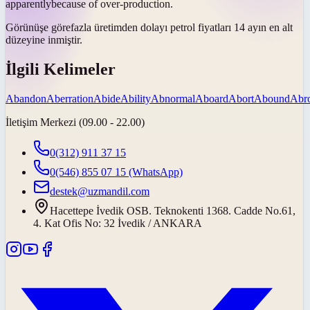
apparently
because of over-production.
Görünüşe göre
fazla üretimden dolayı petrol fiyatları 14 ayın en alt
düzeyine inmiştir.
İlgili Kelimeler
Abandon
Aberration
Abide
Ability
Abnormal
Aboard
Abort
Abound
Abr
İletişim Merkezi (09.00 - 22.00)
0(312) 911 37 15
0(546) 855 07 15
(WhatsApp)
destek@uzmandil.com
Hacettepe İvedik OSB. Teknokenti 1368. Cadde No.61,
4. Kat Ofis No: 32 İvedik / ANKARA