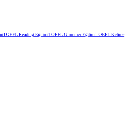
mi
TOEFL Reading Eğitimi
TOEFL Grammer Eğitimi
TOEFL Kelime