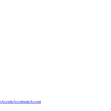
e
Accede
Accelerate
Accent