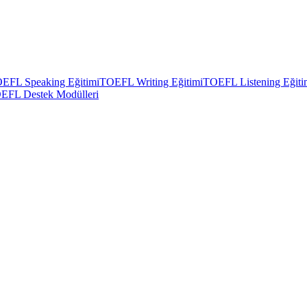
EFL Speaking Eğitimi
TOEFL Writing Eğitimi
TOEFL Listening Eğiti
EFL Destek Modülleri