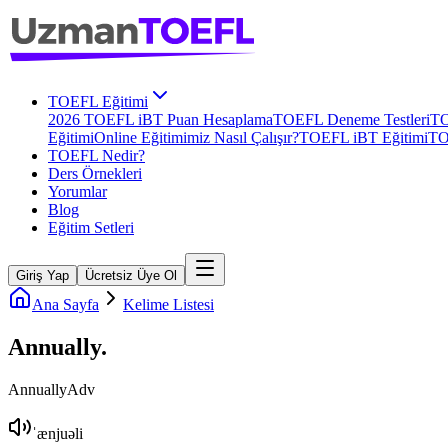
TOEFL Eğitimi
2026 TOEFL iBT Puan Hesaplama
TOEFL Deneme Testleri
TO
Eğitimi
Online Eğitimimiz Nasıl Çalışır?
TOEFL iBT Eğitimi
TO
TOEFL Nedir?
Ders Örnekleri
Yorumlar
Blog
Eğitim Setleri
Giriş Yap
Ücretsiz Üye Ol
Ana Sayfa
Kelime Listesi
Annually
.
Annually
Adv
ˈænjuəli