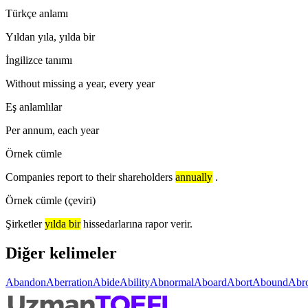
Türkçe anlamı
Yıldan yıla, yılda bir
İngilizce tanımı
Without missing a year, every year
Eş anlamlılar
Per annum, each year
Örnek cümle
Companies report to their shareholders
annually
.
Örnek cümle (çeviri)
Şirketler
yılda bir
hissedarlarına rapor verir.
Diğer kelimeler
Abandon
Aberration
Abide
Ability
Abnormal
Aboard
Abort
Abound
Abr