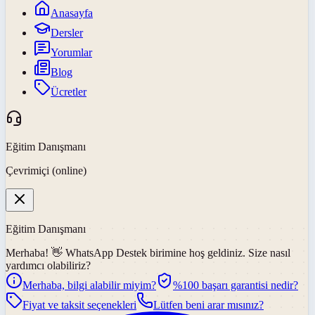
Anasayfa
Dersler
Yorumlar
Blog
Ücretler
Eğitim Danışmanı
Çevrimiçi (online)
Eğitim Danışmanı
Merhaba! 👋
WhatsApp Destek
birimine hoş geldiniz. Size nasıl
yardımcı olabiliriz?
Merhaba, bilgi alabilir miyim?
%100 başarı garantisi nedir?
Fiyat ve taksit seçenekleri
Lütfen beni arar mısınız?