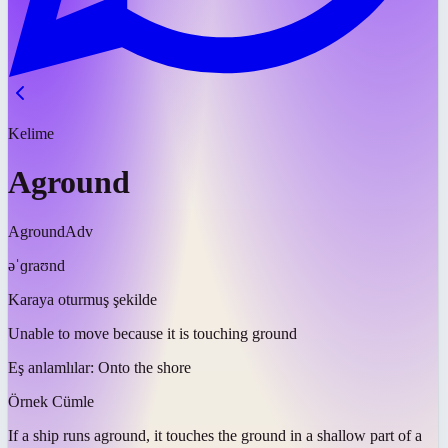
Kelime
Aground
Aground
Adv
əˈɡraʊnd
Karaya oturmuş şekilde
Unable to move because it is touching ground
Eş anlamlılar:
Onto the shore
Örnek Cümle
If a ship runs
aground
, it touches the ground in a shallow part of a