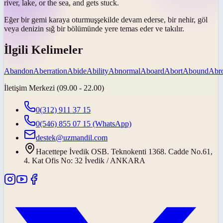
river, lake, or the sea, and gets stuck.
Eğer bir gemi
karaya oturmuş
şekilde devam ederse, bir nehir, göl
veya denizin sığ bir bölümünde yere temas eder ve takılır.
İlgili Kelimeler
Abandon
Aberration
Abide
Ability
Abnormal
Aboard
Abort
Abound
Abr
İletişim Merkezi (09.00 - 22.00)
0(312) 911 37 15
0(546) 855 07 15
(WhatsApp)
destek@uzmandil.com
Hacettepe İvedik OSB. Teknokenti 1368. Cadde No.61,
4. Kat Ofis No: 32 İvedik / ANKARA