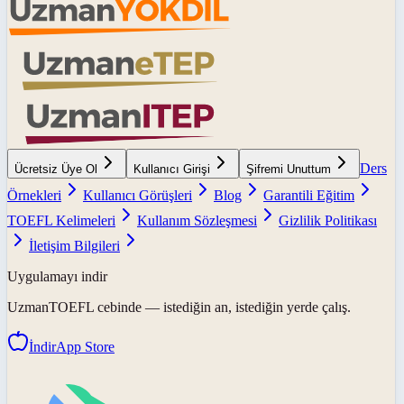
Ders
Ücretsiz Üye Ol
Kullanıcı Girişi
Şifremi Unuttum
Örnekleri
Kullanıcı Görüşleri
Blog
Garantili Eğitim
TOEFL Kelimeleri
Kullanım Sözleşmesi
Gizlilik Politikası
İletişim Bilgileri
Uygulamayı indir
UzmanTOEFL
cebinde — istediğin an, istediğin yerde çalış.
İndir
App Store