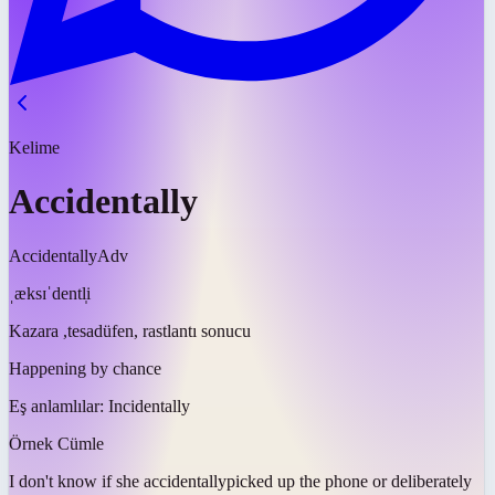
Kelime
Accidentally
Accidentally
Adv
ˌæksɪˈdentl̩i
Kazara ,tesadüfen, rastlantı sonucu
Happening by chance
Eş anlamlılar:
Incidentally
Örnek Cümle
I don't know if she
accidentally
picked up the phone or deliberately