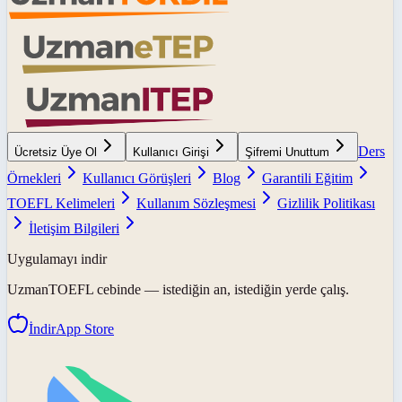
Ders
Ücretsiz Üye Ol
Kullanıcı Girişi
Şifremi Unuttum
Örnekleri
Kullanıcı Görüşleri
Blog
Garantili Eğitim
TOEFL Kelimeleri
Kullanım Sözleşmesi
Gizlilik Politikası
İletişim Bilgileri
Uygulamayı indir
UzmanTOEFL
cebinde — istediğin an, istediğin yerde çalış.
İndir
App Store