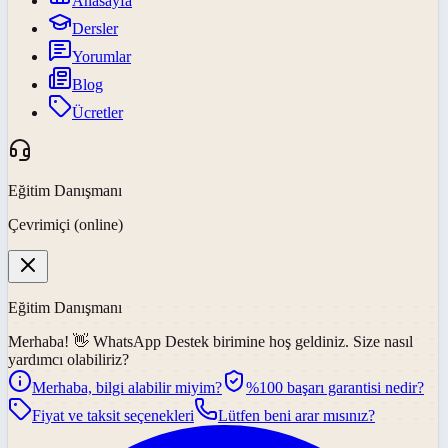
Anasayfa
Dersler
Yorumlar
Blog
Ücretler
Eğitim Danışmanı
Çevrimiçi (online)
Eğitim Danışmanı
Merhaba! 👋
WhatsApp Destek
birimine hoş geldiniz. Size nasıl
yardımcı olabiliriz?
Merhaba, bilgi alabilir miyim?
%100 başarı garantisi nedir?
Fiyat ve taksit seçenekleri
Lütfen beni arar mısınız?