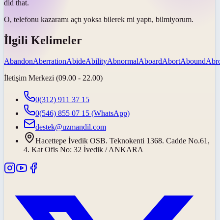
did that.
O, telefonu
kazara
mı açtı yoksa bilerek mi yaptı, bilmiyorum.
İlgili Kelimeler
Abandon
Aberration
Abide
Ability
Abnormal
Aboard
Abort
Abound
Abr
İletişim Merkezi (09.00 - 22.00)
0(312) 911 37 15
0(546) 855 07 15
(WhatsApp)
destek@uzmandil.com
Hacettepe İvedik OSB. Teknokenti 1368. Cadde No.61,
4. Kat Ofis No: 32 İvedik / ANKARA