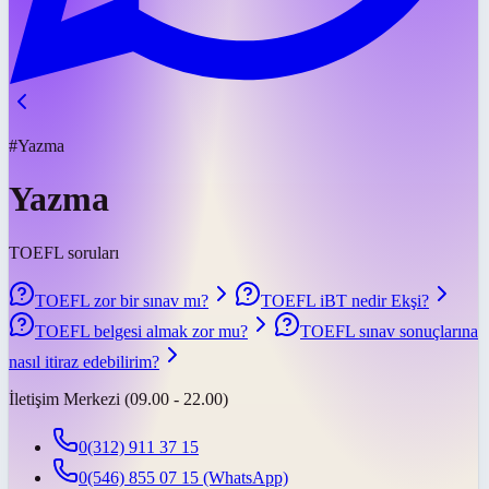
#Yazma
Yazma
TOEFL soruları
TOEFL zor bir sınav mı?
TOEFL iBT nedir Ekşi?
TOEFL belgesi almak zor mu?
TOEFL sınav sonuçlarına
nasıl itiraz edebilirim?
İletişim Merkezi (09.00 - 22.00)
0(312) 911 37 15
0(546) 855 07 15
(WhatsApp)