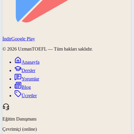
İndir
Google Play
©
2026
UzmanTOEFL
— Tüm hakları saklıdır.
Anasayfa
Dersler
Yorumlar
Blog
Ücretler
Eğitim Danışmanı
Çevrimiçi (online)