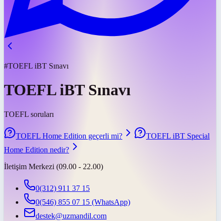
#TOEFL iBT Sınavı
TOEFL iBT Sınavı
TOEFL soruları
TOEFL Home Edition geçerli mi?
TOEFL iBT Special
Home Edition nedir?
İletişim Merkezi (09.00 - 22.00)
0(312) 911 37 15
0(546) 855 07 15
(WhatsApp)
destek@uzmandil.com