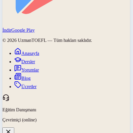
İndir
Google Play
©
2026
UzmanTOEFL
— Tüm hakları saklıdır.
Anasayfa
Dersler
Yorumlar
Blog
Ücretler
Eğitim Danışmanı
Çevrimiçi (online)