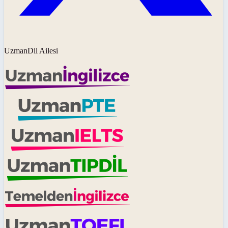
UzmanDil Ailesi