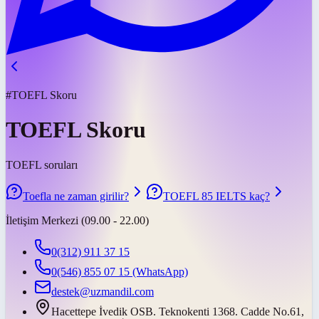
#TOEFL Skoru
TOEFL Skoru
TOEFL soruları
Toefla ne zaman girilir?
TOEFL 85 IELTS kaç?
İletişim Merkezi (09.00 - 22.00)
0(312) 911 37 15
0(546) 855 07 15
(WhatsApp)
destek@uzmandil.com
Hacettepe İvedik OSB. Teknokenti 1368. Cadde No.61,