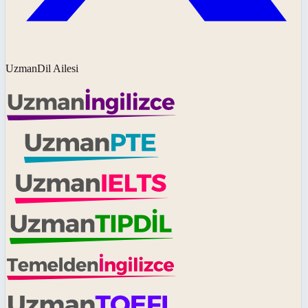
UzmanDil Ailesi