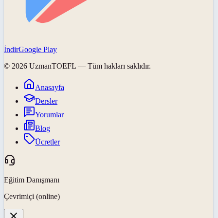
İndir
Google Play
©
2026
UzmanTOEFL
— Tüm hakları saklıdır.
Anasayfa
Dersler
Yorumlar
Blog
Ücretler
Eğitim Danışmanı
Çevrimiçi (online)