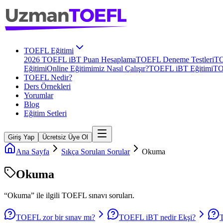
TOEFL Eğitimi
2026 TOEFL iBT Puan Hesaplama
TOEFL Deneme Testleri
TO
Eğitimi
Online Eğitimimiz Nasıl Çalışır?
TOEFL iBT Eğitimi
TO
TOEFL Nedir?
Ders Örnekleri
Yorumlar
Blog
Eğitim Setleri
Giriş Yap
Ücretsiz Üye Ol
Ana Sayfa
Sıkça Sorulan Sorular
Okuma
Okuma
“
Okuma
” ile ilgili
TOEFL
sınavı soruları.
TOEFL zor bir sınav mı?
TOEFL iBT nedir Ekşi?