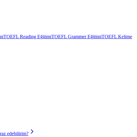
mi
TOEFL Reading Eğitimi
TOEFL Grammer Eğitimi
TOEFL Kelime
raz edebilirim?