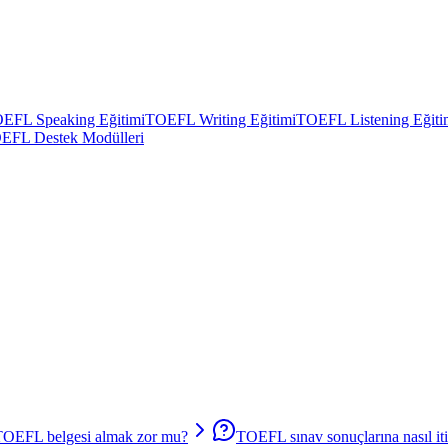
EFL Speaking Eğitimi
TOEFL Writing Eğitimi
TOEFL Listening Eğiti
EFL Destek Modülleri
TOEFL belgesi almak zor mu?
TOEFL sınav sonuçlarına nasıl iti